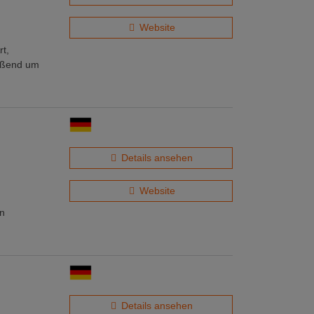
Website
t,
ießend um
Details ansehen
Website
in
Details ansehen