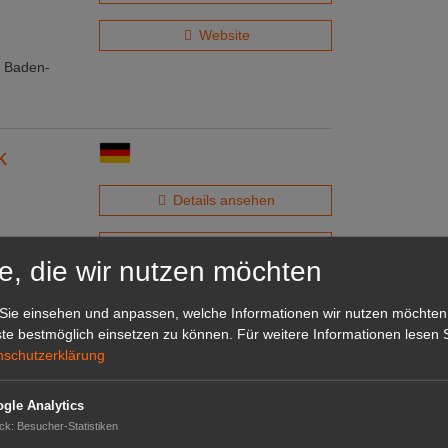
Website
n Baden-
k
Details ansehen
Website
e, die wir nutzen möchten
ung tätig.
arbeitet.
Sie einsehen und anpassen, welche Informationen wir nutzen möchten
te bestmöglich einsetzen zu können.
Für weitere Informationen lesen S
nschutzerklärung
gle Analytics
Details ansehen
ck
:
Besucher-Statistiken