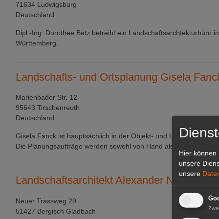
71634 Ludwigsburg
Deutschland
Dipl.-Ing. Dorothee Batz betreibt ein Landschaftsarchtekturbüro i
Württemberg.
Landschafts- und Ortsplanung Gisela Fanc
Marienbader Str. 12
95643 Tirschenreuth
Deutschland
Dienst
Gisela Fanck ist hauptsächlich in der Objekt- und Landschaftsplan
Die Planungsaufträge werden sowohl von Hand als auch digital be
Hier können 
unsere Diens
unsere
Date
Landschaftsarchitekt Alexander Nix
Goo
Neuer Trassweg 29
Zwe
51427 Bergisch Gladbach