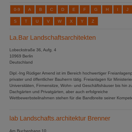
0-9
A
B
C
D
E
F
G
H
I
J
S
T
U
V
W
X
Y
Z
La.Bar Landschaftsarchitekten
Lobeckstraße 36, Aufg. 4
10969 Berlin
Deutschland
Dipl.-Ing Rüdiger Amend ist im Bereich hochwertiger Freianlage
privater und öffentlicher Bauherrn tätig. Freianlagen für Ministerie
Universitäten, Firmensitze, Wohn- und Geschäftshäuser bis hin z
Dachgärten und Privatgärten, aber auch erfolgreiche
Wettbewerbsteilnahmen stehen für die Bandbreite seiner Kompet
lab Landschafts.architektur Brenner
Am Buchenhang 10