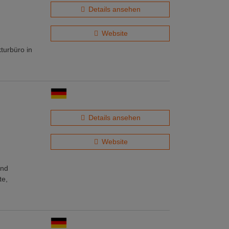
Details ansehen
Website
kturbüro in
Details ansehen
Website
und
te,