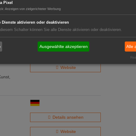
a Pixel
Website
ck
:
Anzeigen von zielgerichteter Werbung
n-
e Dienste aktivieren oder deaktivieren
 diesem Schalter können Sie alle Dienste aktivieren oder deaktivieren.
b
Ausgewählte akzeptieren
Alle 
Details ansehen
Real
Website
Kunst,
Details ansehen
Website