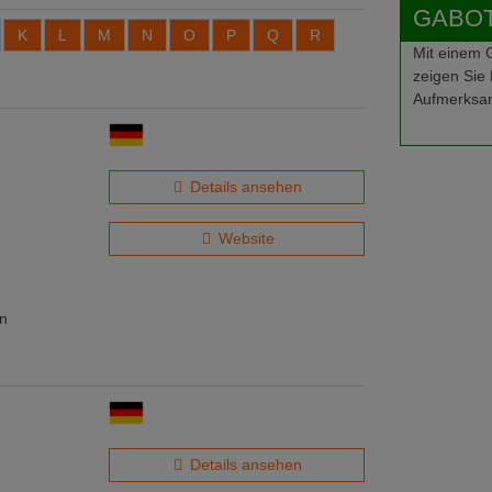
GABOT-
K
L
M
N
O
P
Q
R
Mit einem
zeigen Sie 
Aufmerksam
Details ansehen
Website
en
Details ansehen