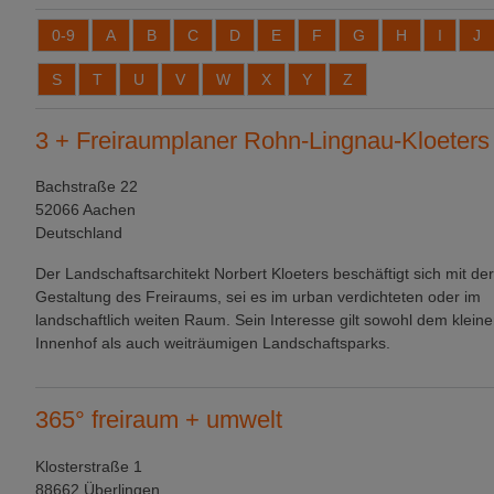
0-9
A
B
C
D
E
F
G
H
I
J
S
T
U
V
W
X
Y
Z
3 + Freiraumplaner Rohn-Lingnau-Kloeters
Bachstraße 22
52066 Aachen
Deutschland
Der Landschaftsarchitekt Norbert Kloeters beschäftigt sich mit der
Gestaltung des Freiraums, sei es im urban verdichteten oder im
landschaftlich weiten Raum. Sein Interesse gilt sowohl dem klein
Innenhof als auch weiträumigen Landschaftsparks.
365° freiraum + umwelt
Klosterstraße 1
88662 Überlingen