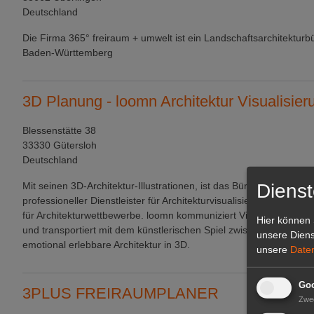
Deutschland
Die Firma 365° freiraum + umwelt ist ein Landschaftsarchitekturbü
Baden-Württemberg
3D Planung - loomn Architektur Visualisier
Blessenstätte 38
33330 Gütersloh
Deutschland
Dienst
Mit seinen 3D-Architektur-Illustrationen, ist das Büro loomn in Güt
professioneller Dienstleister für Architekturvisualisierungen und 
für Architekturwettbewerbe. loomn kommuniziert Visionen der Arc
Hier können 
und transportiert mit dem künstlerischen Spiel zwischen Licht un
unsere Diens
emotional erlebbare Architektur in 3D.
unsere
Date
Goo
3PLUS FREIRAUMPLANER
Zwe