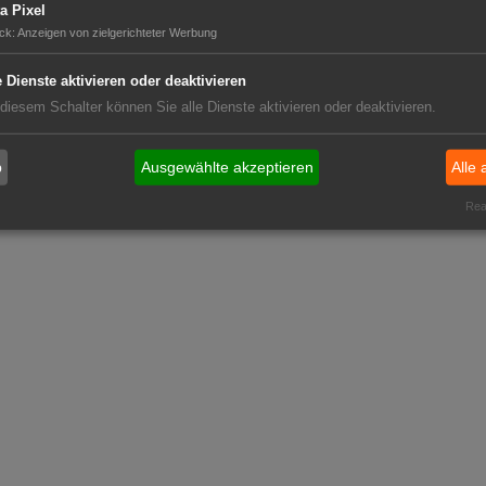
a Pixel
Details ansehen
ck
:
Anzeigen von zielgerichteter Werbung
Website
e Dienste aktivieren oder deaktivieren
 Team 3+
 diesem Schalter können Sie alle Dienste aktivieren oder deaktivieren.
b
Ausgewählte akzeptieren
Alle 
Real