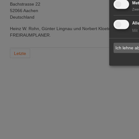
Met
Bachstrasse 22
Zwe
52066 Aachen
Deutschland
All
Heinz W. Rohn, Günter Lingnau und Norbert Kloeters bilden das
Mit
FREIRAUMPLANER.
Ich lehne a
Letzte