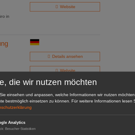
Website
ro in
ung
Details ansehen
Website
e, die wir nutzen möchten
ersloh
Renderings
hitekten
Sie einsehen und anpassen, welche Informationen wir nutzen möchten
d Schatten
te bestmöglich einsetzen zu können.
Für weitere Informationen lesen S
nschutzerklärung
gle Analytics
ck
:
Besucher-Statistiken