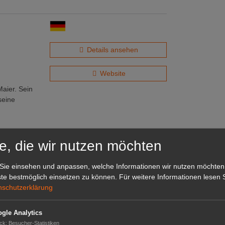
Details ansehen
Website
Maier. Sein
seine
e, die wir nutzen möchten
Details ansehen
Sie einsehen und anpassen, welche Informationen wir nutzen möchten
te bestmöglich einsetzen zu können.
Für weitere Informationen lesen S
nschutzerklärung
Website
ro mit den
gle Analytics
ck
:
Besucher-Statistiken