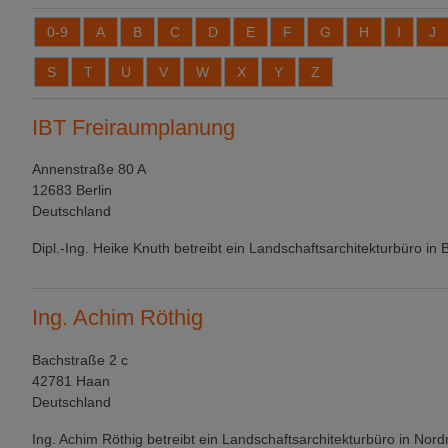
0-9
A
B
C
D
E
F
G
H
I
J
S
T
U
V
W
X
Y
Z
IBT Freiraumplanung
Annenstraße 80 A
12683 Berlin
Deutschland
Dipl.-Ing. Heike Knuth betreibt ein Landschaftsarchitekturbüro in B
Ing. Achim Röthig
Bachstraße 2 c
42781 Haan
Deutschland
Ing. Achim Röthig betreibt ein Landschaftsarchitekturbüro in Nord