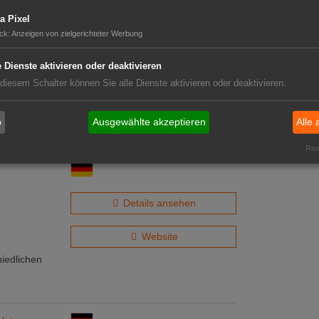
a Pixel
ck
:
Anzeigen von zielgerichteter Werbung
e Dienste aktivieren oder deaktivieren
Details ansehen
 diesem Schalter können Sie alle Dienste aktivieren oder deaktivieren.
Website
b
Ausgewählte akzeptieren
Alle 
n Hessen.
Real
Details ansehen
Website
hiedlichen