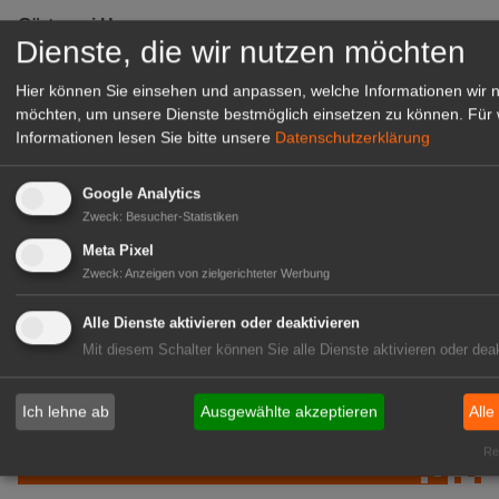
Gärtnerei Hanns
Dienste, die wir nutzen möchten
Mitarbeiter (m/w/d) für unsere
Logistikhalle
Hier können Sie einsehen und anpassen, welche Informationen wir 
Herongen
möchten, um unsere Dienste bestmöglich einsetzen zu können.
Für 
Informationen lesen Sie bitte unsere
Datenschutzerklärung
zur Stellenanzeige
Google Analytics
GABOT Immobilienangebote
Zweck
:
Besucher-Statistiken
Meta Pixel
Zweck
:
Anzeigen von zielgerichteter Werbung
1A-Lage, ihre Chance in der
grünen Branche
Alle Dienste aktivieren oder deaktivieren
Repräsentative Immobilie für
Mit diesem Schalter können Sie alle Dienste aktivieren oder deak
IHREN Betrieb!
zur Anzeige
Ich lehne ab
Ausgewählte akzeptieren
Alle
GABOT Marktplatz
Rea