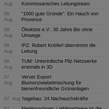
Aug
Kommissarisches Leitungsteam
08.
"1000 gute Gründe": Ein Hauch von
Aug
Provence
08.
Ökokiste e.V.: 30 Jahre Bio ohne
Aug
Umwege
08.
IPZ: Robert Knöferl übernimmt die
Aug
Leitung
08.
TUM: Unterirdische Pilz-Netzwerke
Aug
erstmals in 3D
07.
Verver Export:
Aug
Blumenzwiebelmischung für
bienenfreundliche Grünanlagen
07. Aug
hagebau: 24 Nachwuchskräfte
07.
Niedersachsen: Lieblingsbeere ist die