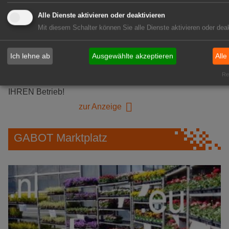
Alle Dienste aktivieren oder deaktivieren
GABOT Immobilienangebote
Mit diesem Schalter können Sie alle Dienste aktivieren oder deak
1A-Lage, ihre Chance in der
Ich lehne ab
Ausgewählte akzeptieren
Alle
grünen Branche
Rea
Repräsentative Immobilie für
IHREN Betrieb!
zur Anzeige
GABOT Marktplatz