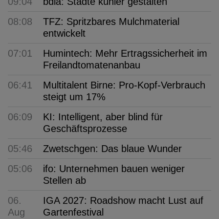
09:04
bdla: Städte kühler gestalten
08:08
TFZ: Spritzbares Mulchmaterial
entwickelt
07:01
Humintech: Mehr Ertragssicherheit im
Freilandtomatenanbau
06:41
Multitalent Birne: Pro-Kopf-Verbrauch
steigt um 17%
06:09
KI: Intelligent, aber blind für
Geschäftsprozesse
05:46
Zwetschgen: Das blaue Wunder
05:06
ifo: Unternehmen bauen weniger
Stellen ab
06.
IGA 2027: Roadshow macht Lust auf
Aug
Gartenfestival