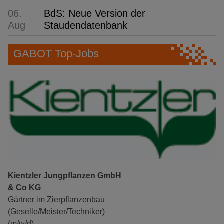
06.
BdS: Neue Version der
Aug
Staudendatenbank
GABOT Top-Jobs
Kientzler Jungpflanzen GmbH
& Co KG
Gärtner im Zierpflanzenbau
(Geselle/Meister/Techniker)
(m/w/d)