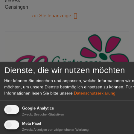
Gensingen
zur Stellenanzeige
Dienste, die wir nutzen möchten
Hier können Sie einsehen und anpassen, welche Informationen wir 
möchten, um unsere Dienste bestmöglich einsetzen zu können.
Für 
Informationen lesen Sie bitte unsere
Datenschutzerklärung
Gärtnerei Hanns
Mitarbeiter (m/w/d) für unsere
Google Analytics
Logistikhalle
Zweck
:
Besucher-Statistiken
Herongen
Meta Pixel
zur Stellenanzeige
Zweck
:
Anzeigen von zielgerichteter Werbung