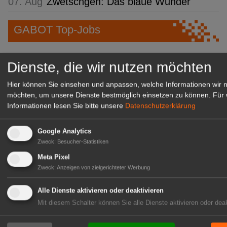
07. Aug
Zwetschgen: Das blaue Wunder
GABOT Top-Jobs
Dienste, die wir nutzen möchten
Hier können Sie einsehen und anpassen, welche Informationen wir 
möchten, um unsere Dienste bestmöglich einsetzen zu können.
Für 
Informationen lesen Sie bitte unsere
Datenschutzerklärung
Google Analytics
Zweck
:
Besucher-Statistiken
Kientzler Jungpflanzen GmbH
Meta Pixel
& Co KG
Zweck
:
Anzeigen von zielgerichteter Werbung
Gärtner im Zierpflanzenbau
(Geselle/Meister/Techniker)
Alle Dienste aktivieren oder deaktivieren
(m/w/d)
Mit diesem Schalter können Sie alle Dienste aktivieren oder deak
Gensingen