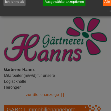
zur Stellenanzeige
Ich lehne ab
Ausgewählte akzeptieren
Alle
Rea
Gärtnerei Hanns
Mitarbeiter (m/w/d) für unsere
Logistikhalle
Herongen
zur Stellenanzeige
GABOT Immobilienangebote