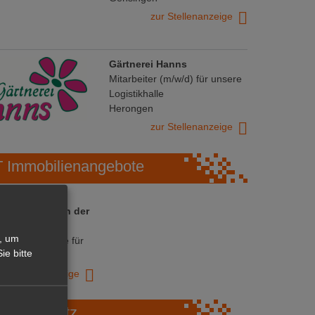
zur Stellenanzeige
Gärtnerei Hanns
Mitarbeiter (m/w/d) für unsere
Logistikhalle
Herongen
zur Stellenanzeige
Immobilienangebote
 ihre Chance in der
ranche
, um
ative Immobilie für
ie bitte
trieb!
zur Anzeige
Marktplatz