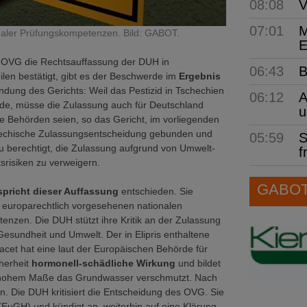
08:08
V
07:01
M
ionaler Prüfungskompetenzen. Bild: GABOT.
E
OVG die Rechtsauffassung der DUH in
06:43
B
ilen bestätigt, gibt es der Beschwerde im
Ergebnis
ündung des Gerichts: Weil das Pestizid in Tschechien
06:12
A
de, müsse die Zulassung auch für Deutschland
u
e Behörden seien, so das Gericht, im vorliegenden
chechische Zulassungsentscheidung gebunden und
05:59
S
u berechtigt, die Zulassung aufgrund von Umwelt-
f
risiken zu verweigern.
GABOT 
pricht
dieser Auffassung
entschieden. Sie
e europarechtlich vorgesehenen nationalen
nzen. Die DUH stützt ihre Kritik an der Zulassung
 Gesundheit und Umwelt. Der in Elipris enthaltene
nacet hat eine laut der Europäischen Behörde für
herheit
hormonell-schädliche Wirkung
und bildet
n hohem Maße das Grundwasser verschmutzt. Nach
. Die DUH kritisiert die Entscheidung des OVG. Sie
EuGH) und kündigt an, weiterhin auf eine Klärung