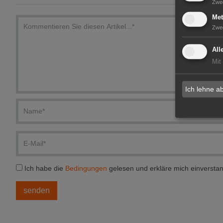
Zwe
Met
Zwe
All
Mit
Ich lehne a
Ich habe die
Bedingungen
gelesen und erkläre mich einversta