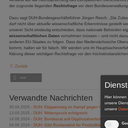
der zugrunde liegenden
Rechtsfrage
vor dem Bundesverwaltung
Dazu sagt DUH-Bundesgeschäftsführer Jürgen Resch: „Die Zulas
darf nicht über aktuelle wissenschaftliche Erkenntnisse gestellt 
unserer Sicht eindeutig entschieden, dass nationale Behörden e
wissenschaftlichen Daten
vornehmen müssen – und nicht dazu 
anderen EU-Staates zu folgen. Dass das Niedersächsische Oberv
kommt, halten wir für falsch. Wir werden uns im Hauptsacheverfa
Klärung dieser wichtigen Rechtsfrage vor den höchstinstanzlichen
Zurück
mail
Dienst
Verwandte Nachrichten
Hier können 
unsere Diens
30.04.2025 -
DUH: Etappensieg im Kampf gegen Glyphosat
unsere
Date
13.03.2025 -
DUH: Widerspruch erfolgreich
14.06.2024 -
DUH: Bundesrat soll Glyphosatverbot beibehalten
Goo
04.06.2024 -
DUH: Gibt Rückenwind für Pestizidklagen