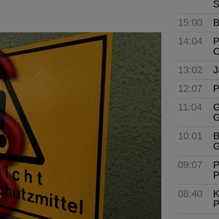
S
15:00
B
14:04
P
C
13:02
J
12:07
P
11:04
G
G
10:01
B
G
09:07
P
P
08:40
K
P