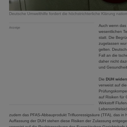
Deutsche Umwelthilfe fordert die höchstrichterliche Klärung nat
Auch wenn das 
Anzeige
wesentlichen Te
statt. Die Begr
zugelassen wur
gelten. Deutsch
Fall an die ts
daher nicht daz
und Gesundheits
Die
DUH widers
verweist auf di
Prüfungskompete
auf Risiken für
Wirkstoff Flufe
Lebensmittelsic
zudem das PFAS-Abbauprodukt Trifluoressigsäure (TFA), das i
Auffassung der DUH stehen diese Risiken der Zulassung entgegen
verweist auf die Rechtsprechung des Europäischen Gerichtshofs (