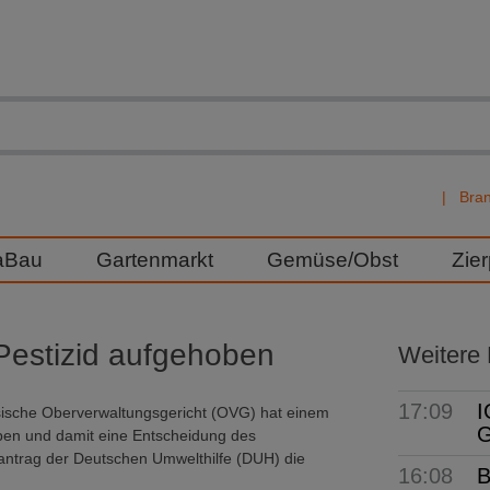
Bra
aBau
Gartenmarkt
Gemüse/Obst
Zie
s Pestizid aufgehoben
Weitere
17:09
I
hsische Oberverwaltungsgericht (OVG) hat einem
G
eben und damit eine Entscheidung des
antrag der Deutschen Umwelthilfe (DUH) die
16:08
B