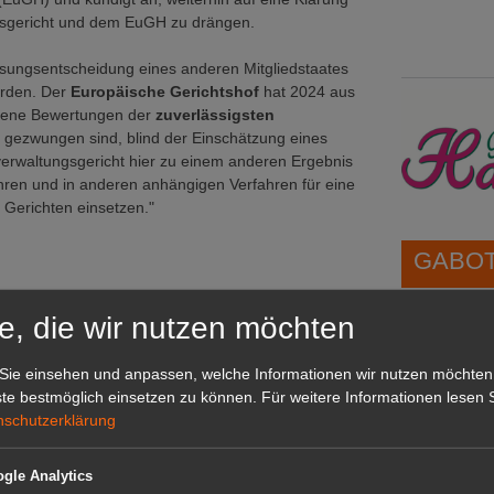
sgericht und dem EuGH zu drängen.
sungsentscheidung eines anderen Mitgliedstaates
werden. Der
Europäische Gerichtshof
hat 2024 aus
igene Bewertungen der
zuverlässigsten
gezwungen sind, blind der Einschätzung eines
erwaltungsgericht hier zu einem anderen Ergebnis
hren und in anderen anhängigen Verfahren für eine
 Gerichten einsetzen."
GABOT 
e, die wir nutzen möchten
1A-Lage,
grünen B
Sie einsehen und anpassen, welche Informationen wir nutzen möchten
Repräsent
te bestmöglich einsetzen zu können.
Für weitere Informationen lesen S
IHREN Be
nschutzerklärung
gle Analytics
GABOT 