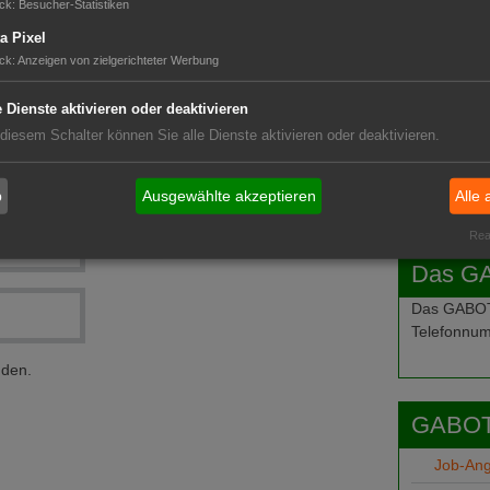
ck
:
Besucher-Statistiken
a Pixel
ck
:
Anzeigen von zielgerichteter Werbung
e Dienste aktivieren oder deaktivieren
 diesem Schalter können Sie alle Dienste aktivieren oder deaktivieren.
b
Ausgewählte akzeptieren
Alle 
Real
Das G
Das GABOT-
Telefonnum
nden.
GABOT
Job-An