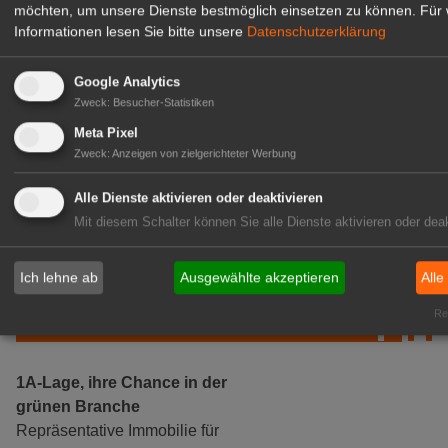
möchten, um unsere Dienste bestmöglich einsetzen zu können.
Für 
Informationen lesen Sie bitte unsere
Datenschutzerklärung
Google Analytics
Zweck
:
Besucher-Statistiken
Meta Pixel
Zweck
:
Anzeigen von zielgerichteter Werbung
Gärtnerei Hanns
Mitarbeiter (m/w/d) für unsere
Alle Dienste aktivieren oder deaktivieren
Logistikhalle
Mit diesem Schalter können Sie alle Dienste aktivieren oder deak
Herongen
zur Stellenanzeige
Ich lehne ab
Ausgewählte akzeptieren
Alle
GABOT Immobilienangebote
Rea
1A-Lage, ihre Chance in der
grünen Branche
Repräsentative Immobilie für