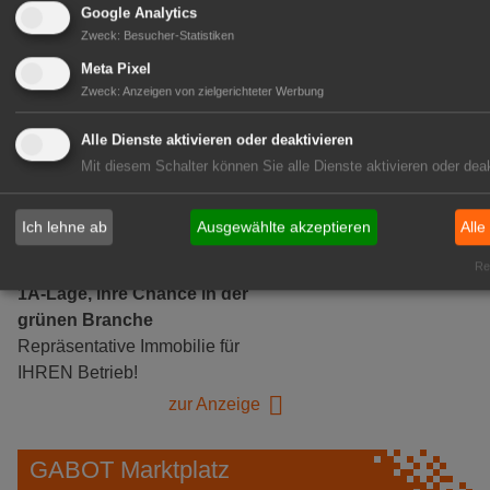
Google Analytics
Zweck
:
Besucher-Statistiken
Gärtnerei Hanns
Meta Pixel
Mitarbeiter (m/w/d) für unsere
Zweck
:
Anzeigen von zielgerichteter Werbung
Logistikhalle
Herongen
Alle Dienste aktivieren oder deaktivieren
zur Stellenanzeige
Mit diesem Schalter können Sie alle Dienste aktivieren oder deak
GABOT Immobilienangebote
Ich lehne ab
Ausgewählte akzeptieren
Alle
Rea
1A-Lage, ihre Chance in der
grünen Branche
Repräsentative Immobilie für
IHREN Betrieb!
zur Anzeige
GABOT Marktplatz