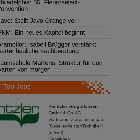
hiladelphia: 55. Fleuroselect-
onvention
Javo: Stellt Javo Orange vor
PKM: Ein neues Kapitel beginnt
ramoflor: Isabell Brügger verstärkt
artenbauliche Fachberatung
aumschule Martens: Struktur für den
arten von morgen
Top-Jobs
Kientzler Jungpflanzen
GmbH & Co KG
Gärtner im Zierpflanzenbau
(Geselle/Meister/Techniker)
(m/w/d)
Gensingen