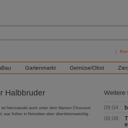
Bra
aBau
Gartenmarkt
Gemüse/Obst
Zie
r Halbbruder
Weitere
09:04
b
nd ist hierzulande auch unter dem Namen Chourave
, war früher in Notzeiten aber überlebenswichtig.
08:08
T
e