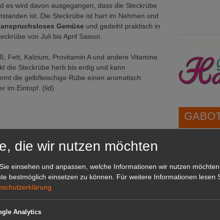
d es wird davon ausgegangen, dass die Steckrübe
tstanden ist. Die Steckrübe ist hart im Nehmen und
n
anspruchsloses Gemüse
und gedeiht praktisch in
eckrübe von Juli bis April Saison.
iß, Fett, Kalzium, Provitamin A und andere Vitamine.
t die Steckrübe herb bis erdig und kann
mmt die gelbfleischige Rübe einen aromatisch
im Eintopf. (lid)
GABOT 
e, die wir nutzen möchten
1A-Lage,
grünen B
Sie einsehen und anpassen, welche Informationen wir nutzen möchten
Repräsent
te bestmöglich einsetzen zu können.
Für weitere Informationen lesen S
IHREN Be
nschutzerklärung
gle Analytics
GABOT 