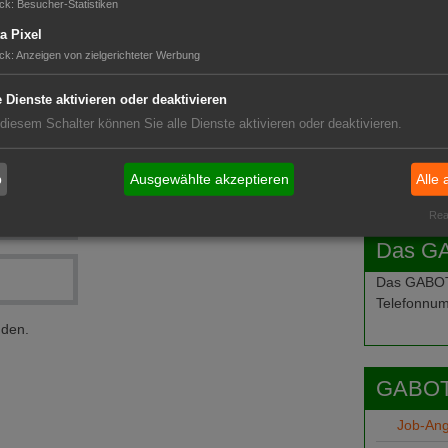
ck
:
Besucher-Statistiken
a Pixel
ck
:
Anzeigen von zielgerichteter Werbung
e Dienste aktivieren oder deaktivieren
 diesem Schalter können Sie alle Dienste aktivieren oder deaktivieren.
b
Ausgewählte akzeptieren
Alle 
Real
Das G
Das GABOT-
Telefonnum
nden.
GABOT
Job-An