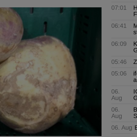
07:01
H
F
06:41
M
s
06:09
K
G
05:46
Z
05:06
i
a
06.
I
Aug
G
06.
B
Aug
S
06. Aug