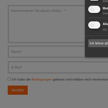
Zwe
Met
Zwe
All
Mit
Ich lehne a
Ich habe die
Bedingungen
gelesen und erkläre mich einversta