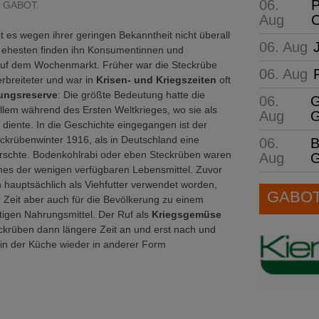
06.
P
d: GABOT.
Aug
C
bt es wegen ihrer geringen Bekanntheit nicht überall
06. Aug
 ehesten finden ihn Konsumentinnen und
f dem Wochenmarkt. Früher war die Steckrübe
06. Aug
erbreiteter und war in
Krisen- und Kriegszeiten
oft
rungsreserve
: Die größte Bedeutung hatte die
06.
G
llem während des Ersten Weltkrieges, wo sie als
Aug
G
z
diente. In die Geschichte eingegangen ist der
krübenwinter 1916, als in Deutschland eine
06.
B
rschte. Bodenkohlrabi oder eben Steckrüben waren
Aug
G
nes der wenigen verfügbaren Lebensmittel. Zuvor
 hauptsächlich als Viehfutter verwendet worden,
GABOT 
 Zeit aber auch für die Bevölkerung zu einem
igen Nahrungsmittel. Der Ruf als
Kriegsgemüse
ckrüben dann längere Zeit an und erst nach und
e in der Küche wieder in anderer Form