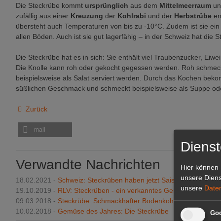
Die Steckrübe kommt
ursprünglich
aus dem
Mittelmeerraum
un
zufällig aus einer
Kreuzung
der
Kohlrabi
und der
Herbstrübe
en
übersteht auch Temperaturen von bis zu -10°C. Zudem ist sie ei
allen Böden. Auch ist sie gut lagerfähig – in der Schweiz hat die St
Die Steckrübe hat es in sich: Sie enthält viel Traubenzucker, Eiwe
Die Knolle kann roh oder gekocht gegessen werden. Roh schmeck
beispielsweise als Salat serviert werden. Durch das Kochen beko
süßlichen Geschmack und schmeckt beispielsweise als Suppe oder 
Zurück
mail
Dienst
Verwandte Nachrichten
Hier können 
unsere Diens
18.02.2021 -
Schweiz: Steckrüben haben jetzt Saison
unsere
Date
19.10.2019 -
RLV: Steckrüben - ein verkanntes Gemüse
09.03.2018 -
Steckrübe: Schmackhafter Bodenkohlrabi
10.02.2018 -
Gemüse des Jahres: Die Steckrübe
Goo