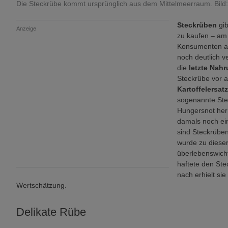
Die Steckrübe kommt ursprünglich aus dem Mittelmeerraum. Bil
Steckrüben
gi
Anzeige
zu kaufen – am
Konsumenten au
noch deutlich v
die
letzte Nah
Steckrübe vor a
Kartoffelersat
sogenannte Stec
Hungersnot her
damals noch ei
sind Steckrüben
wurde zu dieser
überlebenswicht
haftete den Ste
nach erhielt si
Wertschätzung.
Delikate Rübe