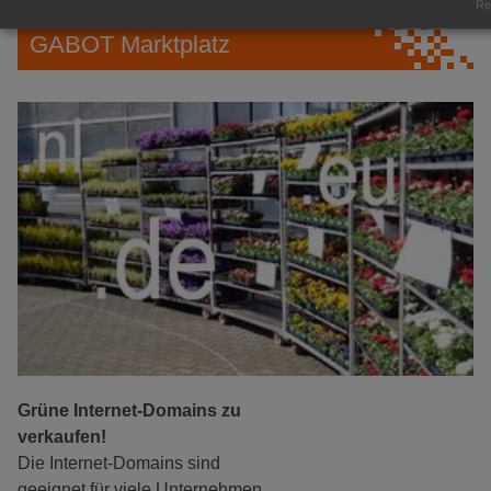
Rea
GABOT Marktplatz
Grüne Internet-Domains zu
verkaufen!
Die Internet-Domains sind
geeignet für viele Unternehmen