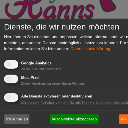
Dienste, die wir nutzen möchten
Gärtnerei Hanns
Mitarbeiter (m/w/d) für unsere
Hier können Sie einsehen und anpassen, welche Informationen wir 
Logistikhalle
möchten, um unsere Dienste bestmöglich einsetzen zu können.
Für 
Informationen lesen Sie bitte unsere
Datenschutzerklärung
Herongen
zur Stellenanzeige
Google Analytics
Zweck
:
Besucher-Statistiken
GABOT Immobilienangebote
Meta Pixel
Zweck
:
Anzeigen von zielgerichteter Werbung
1A-Lage, ihre Chance in der
Alle Dienste aktivieren oder deaktivieren
grünen Branche
Mit diesem Schalter können Sie alle Dienste aktivieren oder deak
Repräsentative Immobilie für
IHREN Betrieb!
Ich lehne ab
Ausgewählte akzeptieren
Alle
zur Anzeige