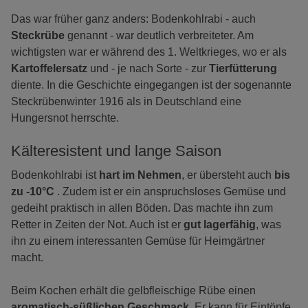
Das war früher ganz anders: Bodenkohlrabi - auch
Steckrübe
genannt - war deutlich verbreiteter. Am
wichtigsten war er während des 1. Weltkrieges, wo er als
Kartoffelersatz
und - je nach Sorte - zur
Tierfütterung
diente. In die Geschichte eingegangen ist der sogenannte
Steckrübenwinter 1916 als in Deutschland eine
Hungersnot herrschte.
Kälteresistent und lange Saison
Bodenkohlrabi ist
hart im Nehmen
, er übersteht auch
bis
zu -10°C
. Zudem ist er ein anspruchsloses Gemüse und
gedeiht praktisch in allen Böden. Das machte ihn zum
Retter in Zeiten der Not. Auch ist er
gut lagerfähig
, was
ihn zu einem interessanten Gemüse für Heimgärtner
macht.
Beim Kochen erhält die gelbfleischige Rübe einen
aromatisch-süßlichen Geschmack
. Er kann für Eintöpfe