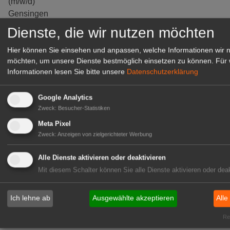
(m/w/d)
Gensingen
zur Stellenanzeige
Dienste, die wir nutzen möchten
Hier können Sie einsehen und anpassen, welche Informationen wir 
möchten, um unsere Dienste bestmöglich einsetzen zu können.
Für 
Informationen lesen Sie bitte unsere
Datenschutzerklärung
Google Analytics
Zweck
:
Besucher-Statistiken
Meta Pixel
Zweck
:
Anzeigen von zielgerichteter Werbung
Alle Dienste aktivieren oder deaktivieren
Gärtnerei Hanns
Mit diesem Schalter können Sie alle Dienste aktivieren oder deak
Mitarbeiter (m/w/d) für unsere
Logistikhalle
Ich lehne ab
Ausgewählte akzeptieren
Alle
Herongen
Rea
zur Stellenanzeige