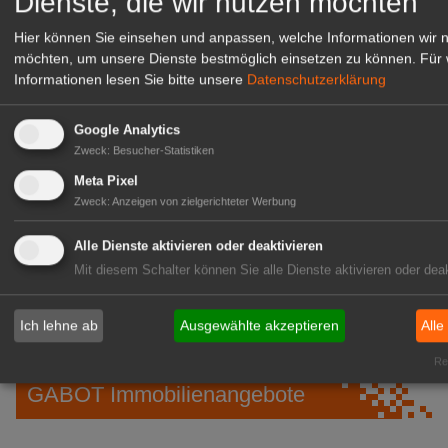
Dienste, die wir nutzen möchten
Hier können Sie einsehen und anpassen, welche Informationen wir 
möchten, um unsere Dienste bestmöglich einsetzen zu können.
Für 
Informationen lesen Sie bitte unsere
Datenschutzerklärung
Google Analytics
Zweck
:
Besucher-Statistiken
Meta Pixel
Zweck
:
Anzeigen von zielgerichteter Werbung
Gärtnerei Hanns
Alle Dienste aktivieren oder deaktivieren
Mitarbeiter (m/w/d) für unsere
Mit diesem Schalter können Sie alle Dienste aktivieren oder deak
Logistikhalle
Herongen
Ich lehne ab
Ausgewählte akzeptieren
Alle
zur Stellenanzeige
Rea
GABOT Immobilienangebote