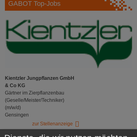
GABOT Top-Jobs
Kientzler Jungpflanzen GmbH
& Co KG
Gärtner im Zierpflanzenbau
(Geselle/Meister/Techniker)
(m/w/d)
Gensingen
zur Stellenanzeige