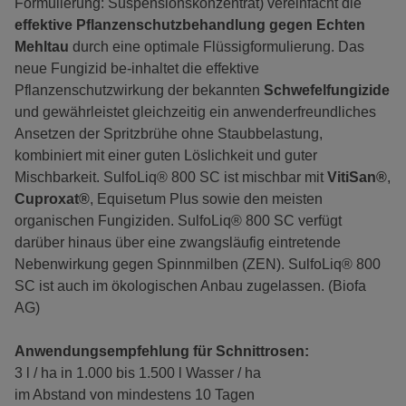
Formulierung: Suspensionskonzentrat) vereinfacht die
effektive Pflanzenschutzbehandlung gegen Echten
Mehltau
durch eine optimale Flüssigformulierung. Das
neue Fungizid be-inhaltet die effektive
Pflanzenschutzwirkung der bekannten
Schwefelfungizide
und gewährleistet gleichzeitig ein anwenderfreundliches
Ansetzen der Spritzbrühe ohne Staubbelastung,
kombiniert mit einer guten Löslichkeit und guter
Mischbarkeit. SulfoLiq® 800 SC ist mischbar mit
VitiSan®
,
Cuproxat®
, Equisetum Plus sowie den meisten
organischen Fungiziden. SulfoLiq® 800 SC verfügt
darüber hinaus über eine zwangsläufig eintretende
Nebenwirkung gegen Spinnmilben (ZEN). SulfoLiq® 800
SC ist auch im ökologischen Anbau zugelassen. (Biofa
AG)
Anwendungsempfehlung für Schnittrosen:
3 l / ha in 1.000 bis 1.500 l Wasser / ha
im Abstand von mindestens 10 Tagen