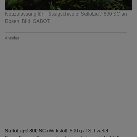
Neuzulassung für Flüssigschwefel SulfoLiq® 800 SC an
Rosen. Bild: GABOT.
Anzeige
SulfoLiq® 800 SC
(Wirkstoff: 800 g / l Schwefel;