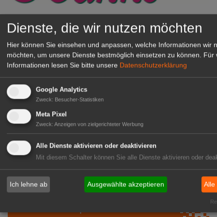
Gärtnerei Hanns
Dienste, die wir nutzen möchten
Mitarbeiter (m/w/d) für unsere
Logistikhalle
Hier können Sie einsehen und anpassen, welche Informationen wir 
Herongen
möchten, um unsere Dienste bestmöglich einsetzen zu können.
Für 
Informationen lesen Sie bitte unsere
Datenschutzerklärung
zur Stellenanzeige
Google Analytics
GABOT Immobilienangebote
Zweck
:
Besucher-Statistiken
Meta Pixel
Zweck
:
Anzeigen von zielgerichteter Werbung
1A-Lage, ihre Chance in der
grünen Branche
Alle Dienste aktivieren oder deaktivieren
Repräsentative Immobilie für
Mit diesem Schalter können Sie alle Dienste aktivieren oder deak
IHREN Betrieb!
zur Anzeige
Ich lehne ab
Ausgewählte akzeptieren
Alle
Rea
GABOT Marktplatz