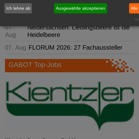
bienenfreundliche Grünanlagen
Ich lehne ab
Ausgewählte akzeptieren
Alle
07. Aug
hagebau: 24 Nachwuchskräfte
Rea
07.
Niedersachsen: Lieblingsbeere ist die
Aug
Heidelbeere
07. Aug
FLORUM 2026: 27 Fachaussteller
GABOT Top-Jobs