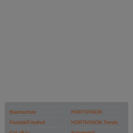
Baumschule
HORTIVISION
Floristik/Friedhof
HORTIVISION Trends
GaLaBau
Naturportal