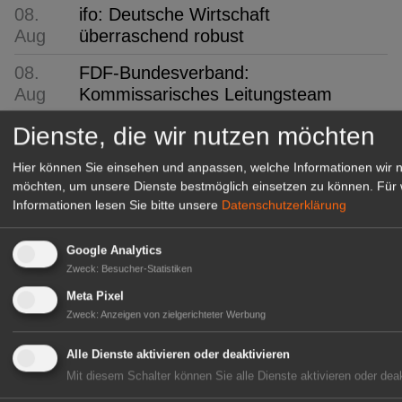
08.
ifo: Deutsche Wirtschaft
Aug
überraschend robust
08.
FDF-Bundesverband:
Aug
Kommissarisches Leitungsteam
08.
"1000 gute Gründe": Ein Hauch von
Dienste, die wir nutzen möchten
Aug
Provence
Hier können Sie einsehen und anpassen, welche Informationen wir 
möchten, um unsere Dienste bestmöglich einsetzen zu können.
Für 
08.
Ökokiste e.V.: 30 Jahre Bio ohne
Informationen lesen Sie bitte unsere
Datenschutzerklärung
Aug
Umwege
08.
IPZ: Robert Knöferl übernimmt die
Google Analytics
Aug
Leitung
Zweck
:
Besucher-Statistiken
Meta Pixel
08.
TUM: Unterirdische Pilz-Netzwerke
Zweck
:
Anzeigen von zielgerichteter Werbung
Aug
erstmals in 3D
Alle Dienste aktivieren oder deaktivieren
07.
Verver Export:
Mit diesem Schalter können Sie alle Dienste aktivieren oder deak
Aug
Blumenzwiebelmischung für