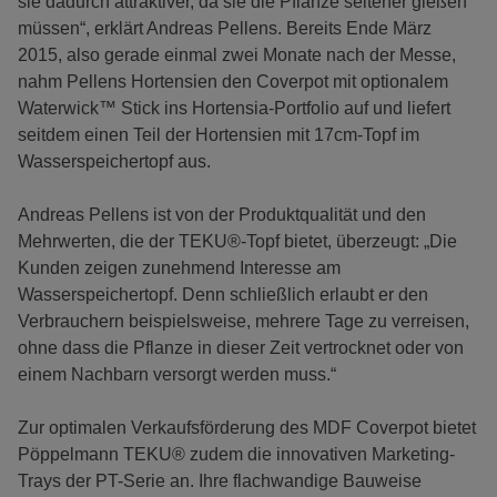
sie dadurch attraktiver, da sie die Pflanze seltener gießen
müssen“, erklärt Andreas Pellens. Bereits Ende März
2015, also gerade einmal zwei Monate nach der Messe,
nahm Pellens Hortensien den Coverpot mit optionalem
Waterwick™ Stick ins Hortensia-Portfolio auf und liefert
seitdem einen Teil der Hortensien mit 17cm-Topf im
Wasserspeichertopf aus.
Andreas Pellens ist von der Produktqualität und den
Mehrwerten, die der TEKU®-Topf bietet, überzeugt: „Die
Kunden zeigen zunehmend Interesse am
Wasserspeichertopf. Denn schließlich erlaubt er den
Verbrauchern beispielsweise, mehrere Tage zu verreisen,
ohne dass die Pflanze in dieser Zeit vertrocknet oder von
einem Nachbarn versorgt werden muss.“
Zur optimalen Verkaufsförderung des MDF Coverpot bietet
Pöppelmann TEKU® zudem die innovativen Marketing-
Trays der PT-Serie an. Ihre flachwandige Bauweise