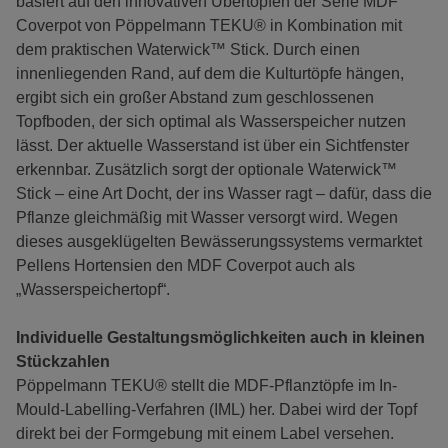
basiert auf den innovativen Übertöpfen der Serie MDF
Coverpot von Pöppelmann TEKU® in Kombination mit
dem praktischen Waterwick™ Stick. Durch einen
innenliegenden Rand, auf dem die Kulturtöpfe hängen,
ergibt sich ein großer Abstand zum geschlossenen
Topfboden, der sich optimal als Wasserspeicher nutzen
lässt. Der aktuelle Wasserstand ist über ein Sichtfenster
erkennbar. Zusätzlich sorgt der optionale Waterwick™
Stick – eine Art Docht, der ins Wasser ragt – dafür, dass die
Pflanze gleichmäßig mit Wasser versorgt wird. Wegen
dieses ausgeklügelten Bewässerungssystems vermarktet
Pellens Hortensien den MDF Coverpot auch als
„Wasserspeichertopf“.
Individuelle Gestaltungsmöglichkeiten auch in kleinen
Stückzahlen
Pöppelmann TEKU® stellt die MDF-Pflanztöpfe im In-
Mould-Labelling-Verfahren (IML) her. Dabei wird der Topf
direkt bei der Formgebung mit einem Label versehen.