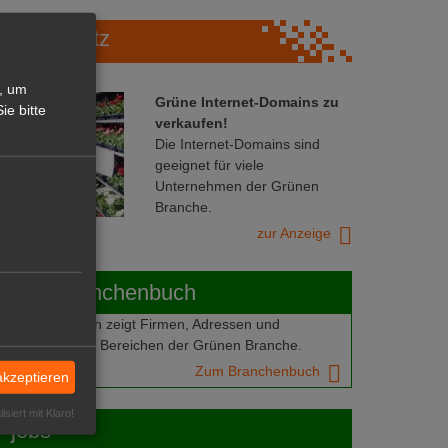
Marktplatz
, um
Grüne Internet-Domains zu
ie bitte
verkaufen!
Die Internet-Domains sind
geeignet für viele
Unternehmen der Grünen
Branche.
zur Anzeige
ABOT-Branchenbuch
Branchenbuch zeigt Firmen, Adressen und
mern aus allen Bereichen der Grünen Branche.
Zum Branchenbuch
akzeptieren
isiert mit Klaro!
 jobs