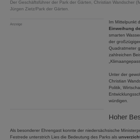
Der Geschäftsführer der Park der Gärten, Christian Wandscher (Mitt
Jürgen Zietz/Park der Gärten.
Im Mittelpunkt d
Anzeige
Einweihung de
smarten Wasse
der großzügige
Quadratmeter gr
zahlreichen Be
„Klimaangepass
Unter der gewo
Christian Wand
Politik, Wirtsch
Entwicklungssch
würdigen.
Hoher Be
Als besonderer Ehrengast konnte der niedersächsische Ministerpr
Festrede unterstrich Lies die Bedeutung des Parks als
unverzich