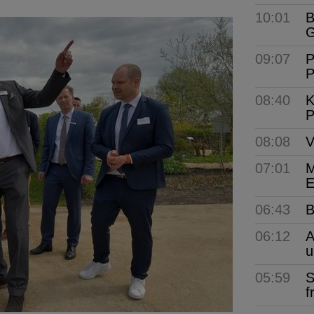
10:01
B
G
09:07
P
P
08:40
K
P
08:08
V
07:01
M
E
06:43
B
06:12
A
u
05:59
S
f