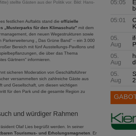
05:05
E
e) stellte Gästen aus der Politik vor. Bild: Hans-
b
05:01
O
es festlichen Auftakts stand die
offizielle
K
s „Musterparks für den Klimaschutz"
mit dem
rmanagement, den neuen Wegestrukturen sowie
05.
i
n Parkerweiterung „ Das Grüne Band" – ein 3.000
Aug
P
oßer Bereich mit fünf Ausstellungs-Pavillons und
ispielbepflanzungen, die über das Thema
05.
h
tes Gärtnern" informieren.
Aug
d
hnt sicheren Moderation von Geschäftsführer
05.
S
scher versammelten sich zahlreiche Gäste aus
Aug
2
aft und Gesellschaft, um diesen wichtigen
ritt für den Park und die gesamte Region zu
GABOT 
such und würdiger Rahmen
äsident Olaf Lies begrüßt werden. In seiner
tbaren Tourismus- und Erholungsmagneten
. Er