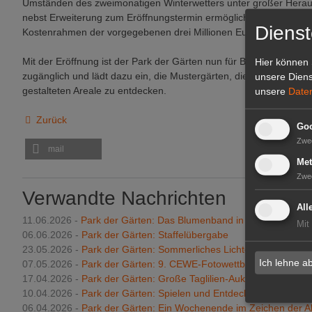
Umständen des zweimonatigen Winterwetters unter großer Heraus
nebst Erweiterung zum Eröffnungstermin ermöglicht. Dies alles, 
Dienst
Kostenrahmen der vorgegebenen drei Millionen Euro.
Mit der Eröffnung ist der Park der Gärten nun für Besucher aus na
Hier können 
zugänglich und lädt dazu ein, die Mustergärten, die Pflanzenvielf
unsere Diens
gestalteten Areale zu entdecken.
unsere
Date
Zurück
Goo
Zwe
mail
Met
Zwe
Verwandte Nachrichten
All
11.06.2026 -
Park der Gärten: Das Blumenband in sommerlicher F
Mit
06.06.2026 -
Park der Gärten: Staffelübergabe
23.05.2026 -
Park der Gärten: Sommerliches Lichtevent im Park
Ich lehne a
07.05.2026 -
Park der Gärten: 9. CEWE-Fotowettbewerb
17.04.2026 -
Park der Gärten: Große Taglilien-Auktion
10.04.2026 -
Park der Gärten: Spielen und Entdecken im Park de
06.04.2026 -
Park der Gärten: Ein Wochenende im Zeichen der A