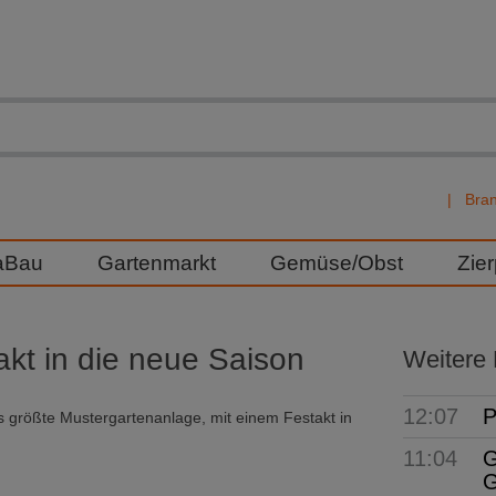
Bra
aBau
Gartenmarkt
Gemüse/Obst
Zie
akt in die neue Saison
Weitere
12:07
P
ds größte Mustergartenanlage, mit einem Festakt in
11:04
G
G