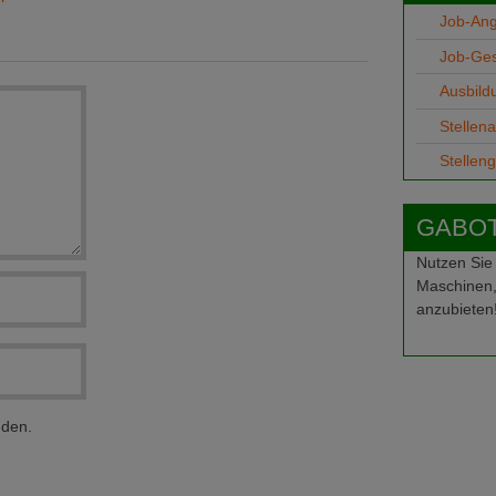
Job-An
Job-Ge
Ausbild
Stellen
Stellen
GABOT-
Nutzen Sie
Maschinen,
anzubieten
nden.