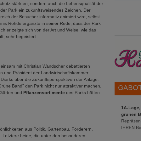
schutz stärkten, sondern auch die Lebensqualität der
 der Park ein zukunftsweisendes Zeichen. Der
eich der Besucher informativ animiert wird, selbst
nnis Rohde ergänzte in seiner Rede, dass der Park
h er zeigte sich von der Art und Weise, wie das
ift, sehr begeistert.
meinsam mit Christian Wandscher debattierten
ten und Präsident der Landwirtschaftskammer
ierks über die Zukunftsperspektiven der Anlage.
rüne Band" den Park nicht nur attraktiver machen,
GABOT 
e Gärten und
Pflanzensortimente
des Parks hätten
1A-Lage,
grünen B
Repräsent
IHREN Be
önlichkeiten aus Politik, Gartenbau, Förderern,
. Letztere beide, die unter den besonderen