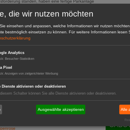
forderung standen, haben eine fertige Parkanlage
was von allen Rednern gewürdigt wurde, lag im
GABOT 
e, die wir nutzen möchten
h und fern in seiner neuen, erweiterten Pracht
Sie einsehen und anpassen, welche Informationen wir nutzen möchten
alt sowie das neue „Grüne Band" und die frisch
te bestmöglich einsetzen zu können.
Für weitere Informationen lesen S
nschutzerklärung
gle Analytics
ck
:
Besucher-Statistiken
a Pixel
ck
:
Anzeigen von zielgerichteter Werbung
Das G
e Dienste aktivieren oder deaktivieren
ülle
 diesem Schalter können Sie alle Dienste aktivieren oder deaktivieren.
Das GABOT-
Telefonnum
b
Ausgewählte akzeptieren
Alle 
Real
r Gärten
GABOT
lpenrose