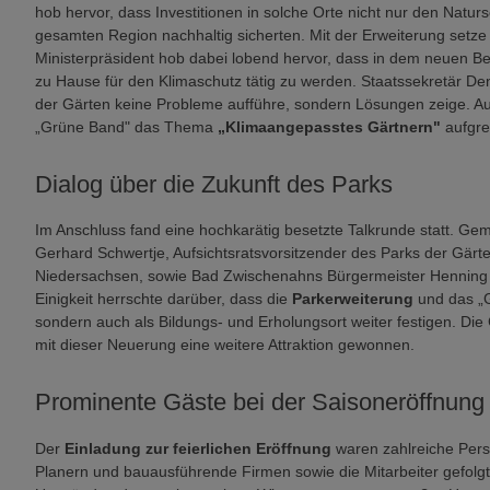
hob hervor, dass Investitionen in solche Orte nicht nur den Natur
gesamten Region nachhaltig sicherten. Mit der Erweiterung setze
Ministerpräsident hob dabei lobend hervor, dass in dem neuen Ber
zu Hause für den Klimaschutz tätig zu werden. Staatssekretär De
der Gärten keine Probleme aufführe, sondern Lösungen zeige. Auc
„Grüne Band" das Thema
„Klimaangepasstes Gärtnern"
aufgre
Dialog über die Zukunft des Parks
Im Anschluss fand eine hochkarätig besetzte Talkrunde statt. Ge
Gerhard Schwertje, Aufsichtsratsvorsitzender des Parks der Gär
Niedersachsen, sowie Bad Zwischenahns Bürgermeister Henning D
Einigkeit herrschte darüber, dass die
Parkerweiterung
und das „G
sondern auch als Bildungs- und Erholungsort weiter festigen. Di
mit dieser Neuerung eine weitere Attraktion gewonnen.
Prominente Gäste bei der Saisoneröffnung
Der
Einladung zur feierlichen Eröffnung
waren zahlreiche Pers
Planern und bauausführende Firmen sowie die Mitarbeiter gefolgt