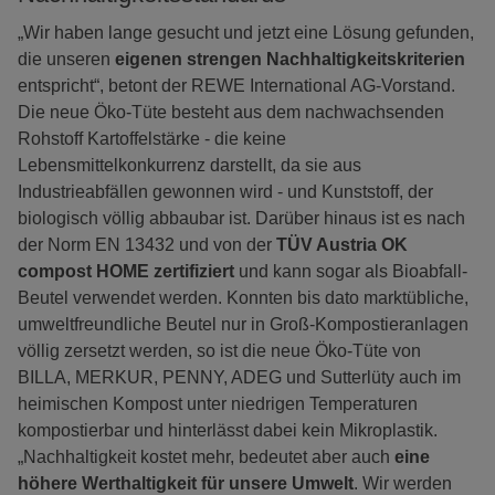
„Wir haben lange gesucht und jetzt eine Lösung gefunden,
die unseren
eigenen strengen Nachhaltigkeitskriterien
entspricht“, betont der REWE International AG-Vorstand.
Die neue Öko-Tüte besteht aus dem nachwachsenden
Rohstoff Kartoffelstärke - die keine
Lebensmittelkonkurrenz darstellt, da sie aus
Industrieabfällen gewonnen wird - und Kunststoff, der
biologisch völlig abbaubar ist. Darüber hinaus ist es nach
der Norm EN 13432 und von der
TÜV Austria OK
compost HOME zertifiziert
und kann sogar als Bioabfall-
Beutel verwendet werden. Konnten bis dato marktübliche,
umweltfreundliche Beutel nur in Groß-Kompostieranlagen
völlig zersetzt werden, so ist die neue Öko-Tüte von
BILLA, MERKUR, PENNY, ADEG und Sutterlüty auch im
heimischen Kompost unter niedrigen Temperaturen
kompostierbar und hinterlässt dabei kein Mikroplastik.
„Nachhaltigkeit kostet mehr, bedeutet aber auch
eine
höhere Werthaltigkeit für unsere Umwelt
. Wir werden