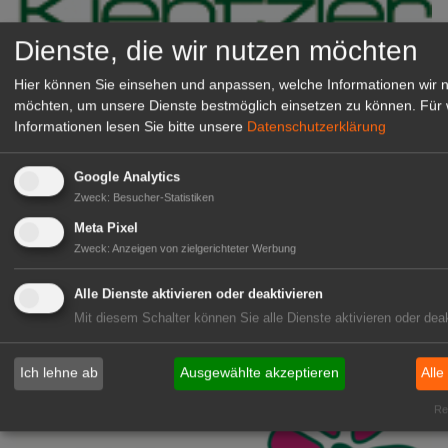
Dienste, die wir nutzen möchten
Hier können Sie einsehen und anpassen, welche Informationen wir 
möchten, um unsere Dienste bestmöglich einsetzen zu können.
Für 
Informationen lesen Sie bitte unsere
Datenschutzerklärung
Kientzler Jungpflanzen GmbH
Google Analytics
& Co KG
Zweck
:
Besucher-Statistiken
Gärtner im Zierpflanzenbau
Meta Pixel
(Geselle/Meister/Techniker)
Zweck
:
Anzeigen von zielgerichteter Werbung
(m/w/d)
Gensingen
Alle Dienste aktivieren oder deaktivieren
zur Stellenanzeige
Mit diesem Schalter können Sie alle Dienste aktivieren oder deak
Ich lehne ab
Ausgewählte akzeptieren
Alle
Rea