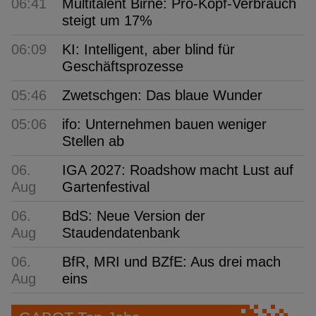
06:41
Multitalent Birne: Pro-Kopf-Verbrauch
steigt um 17%
06:09
KI: Intelligent, aber blind für
Geschäftsprozesse
05:46
Zwetschgen: Das blaue Wunder
05:06
ifo: Unternehmen bauen weniger
Stellen ab
06.
IGA 2027: Roadshow macht Lust auf
Aug
Gartenfestival
06.
BdS: Neue Version der
Aug
Staudendatenbank
06.
BfR, MRI und BZfE: Aus drei mach
Aug
eins