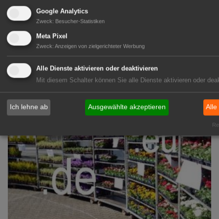
1A-Lage, ihre Chance in der
Google Analytics
grünen Branche
Zweck
:
Besucher-Statistiken
Repräsentative Immobilie für
IHREN Betrieb!
Meta Pixel
Zweck
:
Anzeigen von zielgerichteter Werbung
zur Anzeige
Alle Dienste aktivieren oder deaktivieren
GABOT Marktplatz
Mit diesem Schalter können Sie alle Dienste aktivieren oder deak
Ich lehne ab
Ausgewählte akzeptieren
Alle
Rea