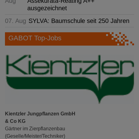
Aug
Assekurata-Reating A++
ausgezeichnet
07. Aug
SYLVA: Baumschule seit 250 Jahren
GABOT Top-Jobs
Kientzler Jungpflanzen GmbH
& Co KG
Gärtner im Zierpflanzenbau
(Geselle/Meister/Techniker)