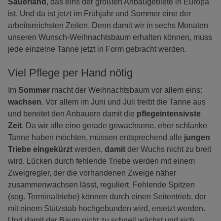
Sauerland
, das eins der größten Anbaugebiete in Europa
ist. Und da ist jetzt im Frühjahr und Sommer eine der
arbeitsreichsten Zeiten. Denn damit wir in sechs Monaten
unseren Wunsch-Weihnachtsbaum erhalten können, muss
jede einzelne Tanne jetzt in Form gebracht werden.
Viel Pflege per Hand nötig
Im
Sommer
macht der Weihnachtsbaum vor allem eins:
wachsen
. Vor allem im Juni und Juli treibt die Tanne aus
und bereitet den Anbauern damit die
pflegeintensivste
Zeit
. Da wir alle eine gerade gewachsene, eher schlanke
Tanne haben möchten, müssen entsprechend alle
jungen
Triebe eingekürzt
werden,
damit
der Wuchs nicht zu breit
wird. Lücken durch fehlende Triebe werden mit einem
Zweigregler, der die vorhandenen Zweige näher
zusammenwachsen lässt, reguliert. Fehlende Spitzen
(sog. Terminaltriebe) können durch einen Seitentrieb, der
mit einem Stützstab hochgebunden wird, ersetzt werden.
Und damit der Baum nicht zu schnell wächst und sich