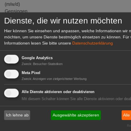
(m/w/d)
Gensingen
Dienste, die wir nutzen möchten
zur Stellenanzeige
Hier können Sie einsehen und anpassen, welche Informationen wir 
möchten, um unsere Dienste bestmöglich einsetzen zu können.
Für 
Informationen lesen Sie bitte unsere
Datenschutzerklärung
Google Analytics
Zweck
:
Besucher-Statistiken
Meta Pixel
Zweck
:
Anzeigen von zielgerichteter Werbung
Alle Dienste aktivieren oder deaktivieren
Mit diesem Schalter können Sie alle Dienste aktivieren oder deak
Gärtnerei Hanns
Mitarbeiter (m/w/d) für unsere
Logistikhalle
Ich lehne ab
Ausgewählte akzeptieren
Alle
Herongen
Rea
zur Stellenanzeige