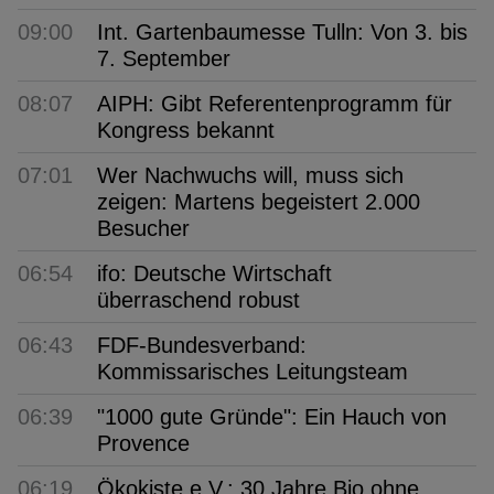
09:00
Int. Gartenbaumesse Tulln: Von 3. bis
7. September
08:07
AIPH: Gibt Referentenprogramm für
Kongress bekannt
07:01
Wer Nachwuchs will, muss sich
zeigen: Martens begeistert 2.000
Besucher
06:54
ifo: Deutsche Wirtschaft
überraschend robust
06:43
FDF-Bundesverband:
Kommissarisches Leitungsteam
06:39
"1000 gute Gründe": Ein Hauch von
Provence
06:19
Ökokiste e.V.: 30 Jahre Bio ohne