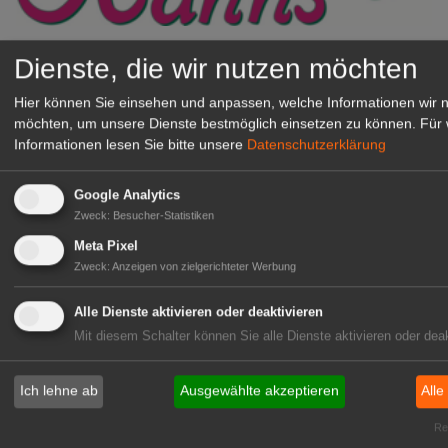
Gärtnerei Hanns
Dienste, die wir nutzen möchten
Mitarbeiter (m/w/d) für unsere
Hier können Sie einsehen und anpassen, welche Informationen wir 
Logistikhalle
möchten, um unsere Dienste bestmöglich einsetzen zu können.
Für 
Herongen
Informationen lesen Sie bitte unsere
Datenschutzerklärung
zur Stellenanzeige
Google Analytics
GABOT Immobilienangebote
Zweck
:
Besucher-Statistiken
Meta Pixel
Zweck
:
Anzeigen von zielgerichteter Werbung
1A-Lage, ihre Chance in der
grünen Branche
Alle Dienste aktivieren oder deaktivieren
Repräsentative Immobilie für
Mit diesem Schalter können Sie alle Dienste aktivieren oder deak
IHREN Betrieb!
zur Anzeige
Ich lehne ab
Ausgewählte akzeptieren
Alle
Rea
GABOT Marktplatz