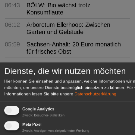
06:43
BÖLW: Bio wächst trotz
Konsumflaute
06:12
Arboretum Ellerhoop: Zwischen
Garten und Gebäude
05:59
Sachsen-Anhalt: 20 Euro monatlich
für frisches Obst
GABOT Top-Jobs
Dienste, die wir nutzen möchten
Hier können Sie einsehen und anpassen, welche Informationen wir 
möchten, um unsere Dienste bestmöglich einsetzen zu können.
Für 
Informationen lesen Sie bitte unsere
Datenschutzerklärung
Google Analytics
Zweck
:
Besucher-Statistiken
Meta Pixel
Zweck
:
Anzeigen von zielgerichteter Werbung