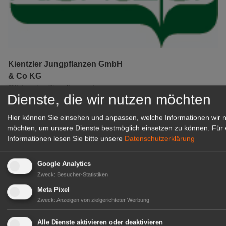
Kientzler Jungpflanzen GmbH
& Co KG
Gärtner im Zierpflanzenbau
Dienste, die wir nutzen möchten
(Geselle/Meister/Techniker)
(m/w/d)
Hier können Sie einsehen und anpassen, welche Informationen wir 
Gensingen
möchten, um unsere Dienste bestmöglich einsetzen zu können.
Für 
Informationen lesen Sie bitte unsere
Datenschutzerklärung
zur Stellenanzeige
Google Analytics
Zweck
:
Besucher-Statistiken
Meta Pixel
Zweck
:
Anzeigen von zielgerichteter Werbung
Alle Dienste aktivieren oder deaktivieren