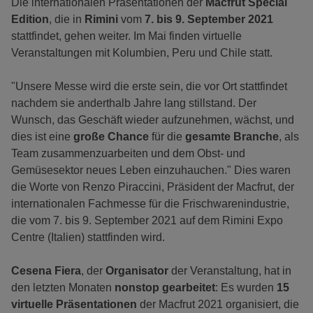
Die internationalen Präsentationen der
Macfrut Special
Edition
, die in
Rimini
vom
7. bis 9. September 2021
stattfindet, gehen weiter. Im Mai finden virtuelle
Veranstaltungen mit Kolumbien, Peru und Chile statt.
"Unsere Messe wird die erste sein, die vor Ort stattfindet
nachdem sie anderthalb Jahre lang stillstand. Der
Wunsch, das Geschäft wieder aufzunehmen, wächst, und
dies ist eine
große Chance
für die
gesamte Branche
, als
Team zusammenzuarbeiten und dem Obst- und
Gemüsesektor neues Leben einzuhauchen." Dies waren
die Worte von Renzo Piraccini, Präsident der Macfrut, der
internationalen Fachmesse für die Frischwarenindustrie,
die vom 7. bis 9. September 2021 auf dem Rimini Expo
Centre (Italien) stattfinden wird.
Cesena Fiera
, der
Organisator
der Veranstaltung, hat in
den letzten Monaten
nonstop gearbeitet
: Es wurden
15
virtuelle Präsentationen
der Macfrut 2021 organisiert, die