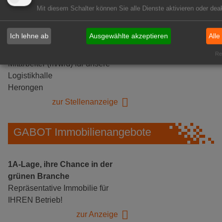
Mit diesem Schalter können Sie alle Dienste aktivieren oder deak
Ich lehne ab
Ausgewählte akzeptieren
Alle
Gärtnerei Hanns
Rea
Mitarbeiter (m/w/d) für unsere
Logistikhalle
Herongen
zur Stellenanzeige
GABOT Immobilienangebote
1A-Lage, ihre Chance in der
grünen Branche
Repräsentative Immobilie für
IHREN Betrieb!
zur Anzeige