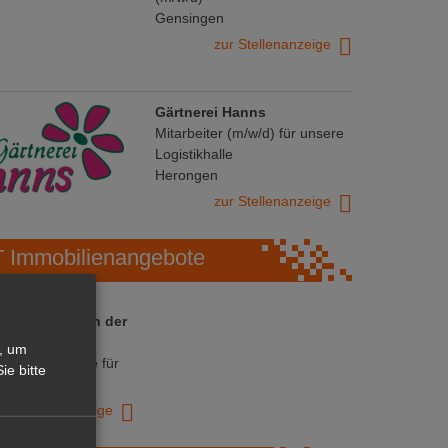
Gensingen
zur Stellenanzeige
Gärtnerei Hanns
Mitarbeiter (m/w/d) für unsere
Logistikhalle
Herongen
zur Stellenanzeige
Immobilienangebote
 ihre Chance in der
ranche
, um
ative Immobilie für
ie bitte
trieb!
zur Anzeige