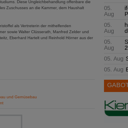
Studiums. Diese Ungleichbehandlung offenbare die
05.
i
g des Zuschusses an die Kammer, dem Haushalt
Aug
P
05.
h
istoffel als Vertreterin der mithelfenden
Aug
d
hmer sowie Walter Clüsserath, Manfred Zelder und
itz, Eberhard Hartelt und Reinhold Hörner aus der
05.
S
Aug
2
05. Aug
05. Aug
GABOT 
enbau und Gemüsebau
nt