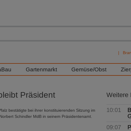
Bra
aBau
Gartenmarkt
Gemüse/Obst
Zie
leibt Präsident
Weitere
10:01
B
lz bestätigte bei ihrer konstituierenden Sitzung im
G
Norbert Schindler MdB in seinem Präsidentenamt.
09:07
P