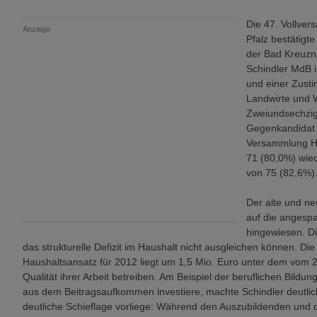
Die 47. Vollve
Anzeige
Pfalz bestätigte
der Bad Kreuzn
Schindler MdB 
und einer Zust
Landwirte und 
Zweiundsechzig
Gegenkandidat 
Versammlung He
71 (80,0%) wied
von 75 (82,6%)
Der alte und ne
auf die angesp
hingewiesen. D
das strukturelle Defizit im Haushalt nicht ausgleichen können. D
Haushaltsansatz für 2012 liegt um 1,5 Mio. Euro unter dem vom 
Qualität ihrer Arbeit betreiben. Am Beispiel der beruflichen Bildu
aus dem Beitragsaufkommen investiere, machte Schindler deutlich
deutliche Schieflage vorliege: Während den Auszubildenden und