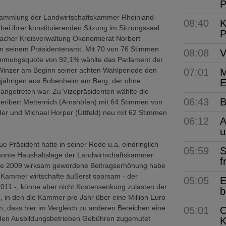
P
rsammlung der Landwirtschaftskammer Rheinland-
08:40
K
 bei ihrer konstituierenden Sitzung im Sitzungssaal
P
acher Kreisverwaltung Ökonomierat Norbert
in seinem Präsidentenamt. Mit 70 von 76 Stimmen
08:08
V
immungsquote von 92,1% wählte das Parlament der
Winzer am Beginn seiner achten Wahlperiode den
07:01
M
jährigen aus Bobenheim am Berg, der ohne
E
angetreten war. Zu Vizepräsidenten wählte die
06:43
B
ribert Metternich (Arnshöfen) mit 64 Stimmen von
er und Michael Horper (Üttfeld) neu mit 62 Stimmen
06:12
A
.
u
ue Präsident hatte in seiner Rede u.a. eindringlich
05:59
S
annte Haushaltslage der Landwirtschaftskammer
f
ie 2009 wirksam gewordene Beitragserhöhung habe
ie Kammer wirtschafte äußerst sparsam - der
05:05
E
2011 -, könne aber nicht Kostensenkung zulasten der
b
ng, in den die Kammer pro Jahr über eine Million Euro
, dass hier im Vergleich zu anderen Bereichen eine
05:01
O
 den Ausbildungsbetrieben Gebühren zugemutet
K