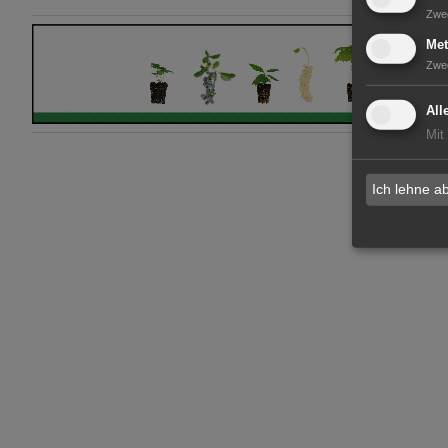
Zwe
Met
Zwe
All
Mit
Ich lehne a