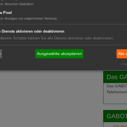
GABOT 
ck
:
Besucher-Statistiken
a Pixel
ck
:
Anzeigen von zielgerichteter Werbung
e Dienste aktivieren oder deaktivieren
 diesem Schalter können Sie alle Dienste aktivieren oder deaktivieren.
b
Ausgewählte akzeptieren
Alle 
Real
Das G
Das GABOT-
Telefonnum
GABOT
Job-An