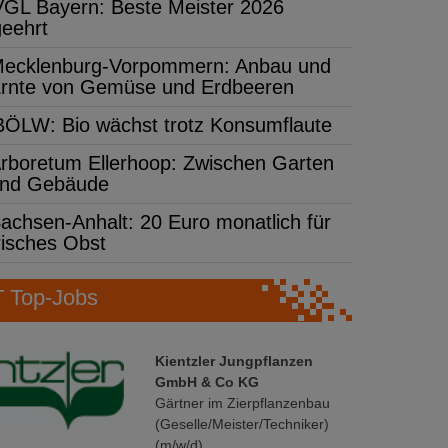
VGL Bayern: Beste Meister 2026
geehrt
ecklenburg-Vorpommern: Anbau und
rnte von Gemüse und Erdbeeren
BÖLW: Bio wächst trotz Konsumflaute
rboretum Ellerhoop: Zwischen Garten
nd Gebäude
achsen-Anhalt: 20 Euro monatlich für
risches Obst
Top-Jobs
Kientzler Jungpflanzen
GmbH & Co KG
Gärtner im Zierpflanzenbau
(Geselle/Meister/Techniker)
(m/w/d)