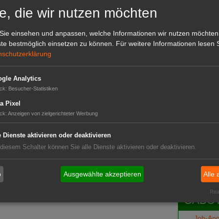
pfen. „Wir versuchen es aktuell mit mehr
GABOT 
e, die wir nutzen möchten
lich anspruchsvolle Tätigkeit vorstellen können.
Hennecke. „Es bleibt natürlich schwierig, auch die
 wir versuchen hier im Sauerland aktuell wirklich
Sie einsehen und anpassen, welche Informationen wir nutzen möchten
 Jahr wieder anbieten zu können.“ (LVG NRW)
te bestmöglich einsetzen zu können.
Für weitere Informationen lesen S
nschutzerklärung
gle Analytics
ck
:
Besucher-Statistiken
a Pixel
ck
:
Anzeigen von zielgerichteter Werbung
Das G
e Dienste aktivieren oder deaktivieren
end
 diesem Schalter können Sie alle Dienste aktivieren oder deaktivieren.
Das GABOT-
-Ort-Kauf
Telefonnum
b
Ausgewählte akzeptieren
Alle 
Real
GABOT
Job-An