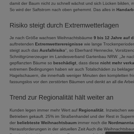
damit der Baum nicht zu schnell wächst und sich Lücken bilden, 
So wird der Saftstrom nach oben gehemmt. Das alles in
Handarb
Risiko steigt durch Extremwetterlagen
Je nach Größe wachsen Weihnachtsbäume
9 bis 12 Jahre auf 
auftretenden
Extremwetterereignisse
wie lange Trockenperioden
steigt auch das
Ausfallrisiko
“, so Eberhard Hennecke, Vorsitze
Schnittgrünerzeuger im Landesverband Gartenbau NRW. „Je nac
gepflanzten Bäume so
beschädigt
, dass diese
nicht mehr verk
extremen Bedingungen haben wir auch Totalschäden zu beklagen,
Hagelschauern, die innerhalb weniger Minuten den kompletten fr
fassungslos vor den zerstörten Bäumen und denkt an all die Arbeit
Trend zur Regionalität hält weiter an
Kunden legen immer mehr Wert auf
Regionalität
. Inzwischen we
Betrieben gekauft. 25% im Straßenhandel und der Rest in Superm
der
beliebteste Weihnachtsbaum
immer noch die
Nordmannta
Herausforderungen in der aktuellen Zeit Auch die Weihnachtsba