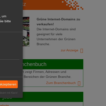
Marktplatz
, um
Grüne Internet-Domains zu
ie bitte
verkaufen!
Die Internet-Domains sind
geeignet für viele
Unternehmen der Grünen
Branche.
zur Anzeige
ABOT-Branchenbuch
Branchenbuch zeigt Firmen, Adressen und
mern aus allen Bereichen der Grünen Branche.
Zum Branchenbuch
akzeptieren
isiert mit Klaro!
 jobs
gebote