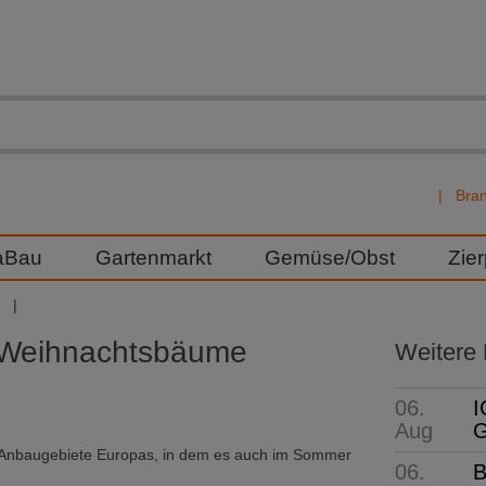
Bra
aBau
Gartenmarkt
Gemüse/Obst
Zie
Weihnachtsbäume
Weitere
06.
I
Aug
G
m-Anbaugebiete Europas, in dem es auch im Sommer
06.
B