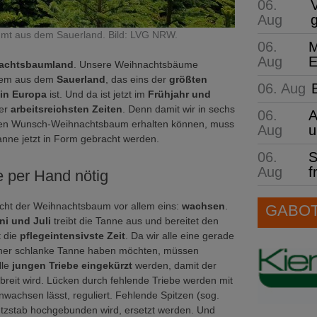
06.
Aug
mt aus dem Sauerland. Bild: LVG NRW.
06.
M
Aug
E
achtsbaumland
. Unsere Weihnachtsbäume
lem aus dem
Sauerland
, das eins der
größten
06. Aug
in Europa
ist. Und da ist jetzt im
Frühjahr und
er
arbeitsreichsten Zeiten
. Denn damit wir in sechs
06.
A
en Wunsch-Weihnachtsbaum erhalten können, muss
Aug
u
anne jetzt in Form gebracht werden.
06.
S
Aug
f
e per Hand nötig
ht der Weihnachtsbaum vor allem eins:
wachsen
.
GABOT 
ni und Juli
treibt die Tanne aus und bereitet den
 die
pflegeintensivste Zeit
. Da wir alle eine gerade
her schlanke Tanne haben möchten, müssen
lle
jungen Triebe eingekürzt
werden, damit der
breit wird. Lücken durch fehlende Triebe werden mit
achsen lässt, reguliert. Fehlende Spitzen (sog.
tützstab hochgebunden wird, ersetzt werden. Und