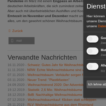
Pandemie
im März mit einem
Engpass an Arbeitskräften
zu käm
Dienst
deutschen Arbeitskräften, die sich zumindest zeitweise eine körper
Aber auch mit überbetrieblichen Aushilfen und Kooperationen“, so 
Erntezeit im November und Dezember
macht uns
Sorgen
. Aber
Hier können 
alles, um den gewohnt schönen Weihnachtsbaum auch in diesem
unsere Diens
unsere
Date
Zurück
Goo
mail
Zwe
Met
Zwe
Verwandte Nachrichten
16.11.2020 -
Schweiz: Gutes Jahr für Weihnachtsbäume
All
11.11.2020 -
NRW: Echte Weihnachtsbäume sind weiterhin im Tr
Mit
07.11.2020 -
Weihnachtsbaum: Verkäufer sorgen für sicheren Vor
03.11.2020 -
Neuer Trend: "Plastikfasten"
Ich lehne a
24.09.2020 -
Weihnachtstrend 2020: Der Adventsbaum
19.12.2019 -
Statistik: 2,6 Mio. Weihnachtsbäume 2018 importiert
18.12.2019 -
BdB: Nachhaltige Weihnachtsbäume im Topf
07.12.2019 -
Weihnachtsbaumkauf: Klicken statt schleppen
28.11.2019 -
RLV: Weihnachtsbäume aus dem Rheinland