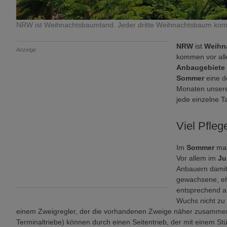
NRW ist Weihnachtsbaumland. Jeder dritte Weihnachtsbaum kom
NRW
ist
Weihn
Anzeige
kommen vor al
Anbaugebiete 
Sommer
eine d
Monaten unser
jede einzelne T
Viel Pfleg
Im
Sommer
mac
Vor allem im
Ju
Anbauern damit
gewachsene, e
entsprechend a
Wuchs nicht zu 
einem Zweigregler, der die vorhandenen Zweige näher zusammenw
Terminaltriebe) können durch einen Seitentrieb, der mit einem S