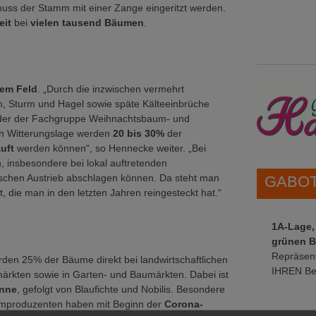
muss der Stamm mit einer Zange eingeritzt werden.
eit
bei
vielen tausend Bäumen
.
dem Feld
. „Durch die inzwischen vermehrt
, Sturm und Hagel sowie späte Kälteeinbrüche
nder der Fachgruppe Weihnachtsbaum- und
h Witterungslage werden
20 bis 30%
der
auft
werden können“, so Hennecke weiter. „Bei
 insbesondere bei lokal auftretenden
ischen Austrieb abschlagen können. Da steht man
GABOT 
, die man in den letzten Jahren reingesteckt hat.“
1A-Lage,
grünen B
Repräsent
rden 25% der Bäume direkt bei landwirtschaftlichen
IHREN Be
ärkten sowie in Garten- und Baumärkten. Dabei ist
nne
, gefolgt von Blaufichte und Nobilis. Besondere
umproduzenten haben mit Beginn der
Corona-