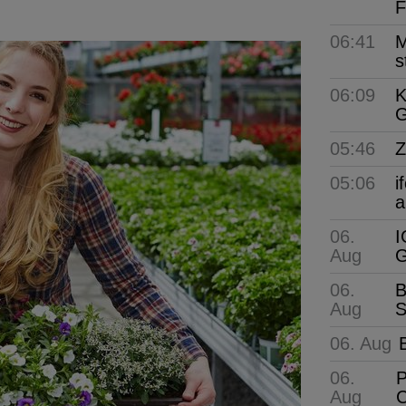
F
06:41
M
s
06:09
K
G
05:46
Z
05:06
i
a
06.
I
Aug
G
06.
B
Aug
S
06. Aug
06.
P
Aug
C