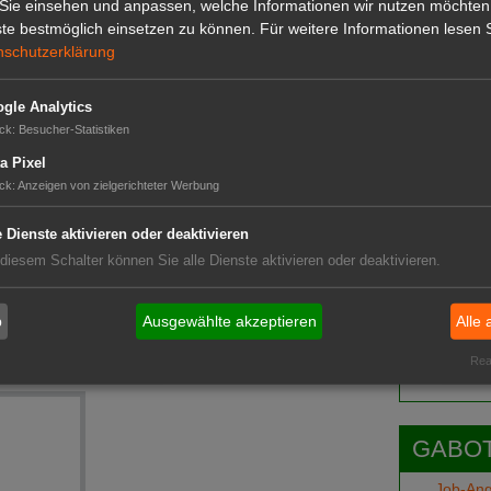
 gerne von Bestäubern besucht. Dadurch leistet
Sie einsehen und anpassen, welche Informationen wir nutzen möchten
GABOT 
 einen wertvollen Beitrag zum Artenschutz.
te bestmöglich einsetzen zu können.
Für weitere Informationen lesen S
n Sachen Nachhaltigkeit kaum zu toppen. (GMH/FGJ)
nschutzerklärung
gle Analytics
ck
:
Besucher-Statistiken
a Pixel
ck
:
Anzeigen von zielgerichteter Werbung
e Dienste aktivieren oder deaktivieren
 diesem Schalter können Sie alle Dienste aktivieren oder deaktivieren.
dliche Pflege
Das G
b
Ausgewählte akzeptieren
Alle 
Das GABOT-
ken Lene"
Telefonnum
Real
GABOT
Job-An