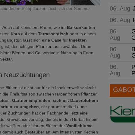
06. Aug
rschiedenen Blühpflanzen lässt sich der Sommer
06. Aug
t: Auch auf kleinstem Raum
,
wie im
Balkonkasten
,
06.
G
anzten Korb auf dem
Terrassentisch
oder in einem
Aug
G
Eingangstür
,
lässt sich eine Oase für
Insekten
ig ist, die richtigen Pflanzen auszuwählen. Denn
06.
B
e bietet Bienen und Co. wertvolle Nahrung in Form
Aug
G
Nektar.
06.
P
Aug
P
an Neuzüchtungen
 Blüten ist nicht nur für die Insektenwelt schlecht.
GABOT 
 die Freiluftsaison zwischen farbenfrohen Pflanzen
ießen.
Gärtner empfehlen, sich mit Dauerblühern
 Farben zu umgeben
, die garantiert die Laune
uer Züchtungen hat der Fachhandel jetzt eine
der Gewächse vorrätig, die bis in den Herbst hinein
 die weißen oder blauen Blüten der
Vanilleblume
n damit auch Bestäuber an. Am intensivsten riechen