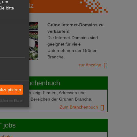
, um
Marktplatz
ie bitte
Grüne Internet-Domains zu
verkaufen!
Die Internet-Domains sind
geeignet für viele
Unternehmen der Grünen
Branche.
zur Anzeige
ABOT-Branchenbuch
akzeptieren
Branchenbuch zeigt Firmen, Adressen und
mern aus allen Bereichen der Grünen Branche.
isiert mit Klaro!
Zum Branchenbuch
 jobs
gebote