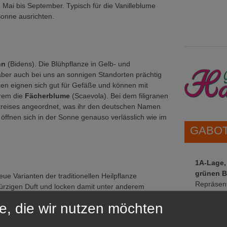
 Mai bis September. Typisch für die Vanilleblume
 Sonne ausrichten.
hn
(Bidens). Die Blühpflanze in Gelb- und
ber auch bei uns an sonnigen Standorten prächtig
zen eignen sich gut für Gefäße und können mit
erem die
Fächerblume
(Scaevola). Bei dem filigranen
bkreises angeordnet, was ihr den deutschen Namen
n öffnen sich in der Sonne genauso verlässlich wie im
GABOT 
1A-Lage,
grünen B
e Varianten der traditionellen Heilpflanze
Repräsent
ürzigen Duft und locken damit unter anderem
IHREN Be
den Trieben eignet sich Eisenkraut ideal für die
e, die wir nutzen möchten
rem blauer
Ziersalbei
(Salvia). Im Vergleich zum
arbenfroh — je nach Sorte auch in Weiß und Rosa.