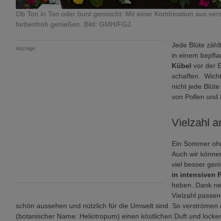
Ob Ton in Ton oder bunt gemischt: Mit einer Kombination aus ve
farbenfroh genießen. Bild: GMH/FGJ.
Jede Blüte zähl
Anzeige
in einem bepfl
Kübel
vor der 
schaffen. Wicht
nicht jede Blüt
von Pollen und 
Vielzahl 
Ein Sommer ohne
Auch wir können
viel besser gen
in intensiven
heben. Dank ne
Vielzahl passen
schön aussehen und nützlich für die Umwelt sind. So verströmen
(botanischer Name: Heliotropum) einen köstlichen Duft und locke