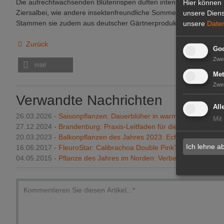
Die aufrechtwachsenden Blütenrispen duften intensiv und werden
Hier können 
Ziersalbei, wie andere insektenfreundliche Sommerpflanzen auch,
unsere Diens
Stammen sie zudem aus deutscher Gärtnerproduktion, sind sie i
unsere
Date
Zurück
Goo
Zwe
mail
Met
Zwe
Verwandte Nachrichten
All
26.03.2026 -
Saisonpflanzen: Dauerblüher in warmen Rottönen
Mit
27.12.2024 -
Brandenburg: Praxis-Leitfaden für die insektenfreun
20.03.2023 -
Balkonpflanzen des Jahres 2023: Echte Gewinner
Ich lehne a
16.06.2017 -
FleuroStar: Calibrachoa Double PinkTastic gewinnt
04.05.2015 -
Pflanze des Jahres im Norden: Verbenen-Trio "Wol