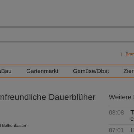
Bra
aBau
Gartenmarkt
Gemüse/Obst
Zie
nfreundliche Dauerblüher
Weitere
08:08
T
e
d Balkonkasten.
07:01
H