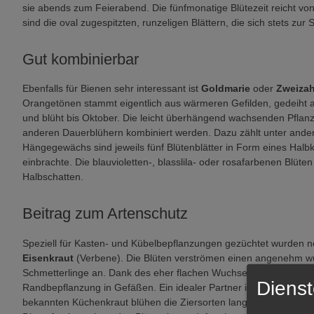
sie abends zum Feierabend. Die fünfmonatige Blütezeit reicht von
sind die oval zugespitzten, runzeligen Blättern, die sich stets zur
Gut kombinierbar
Ebenfalls für Bienen sehr interessant ist
Goldmarie
oder
Zweiza
Orangetönen stammt eigentlich aus wärmeren Gefilden, gedeiht a
und blüht bis Oktober. Die leicht überhängend wachsenden Pflan
anderen Dauerblühern kombiniert werden. Dazu zählt unter and
Hängegewächs sind jeweils fünf Blütenblätter in Form eines Hal
einbrachte. Die blauvioletten-, blasslila- oder rosafarbenen Blüte
Halbschatten.
Beitrag zum Artenschutz
Speziell für Kasten- und Kübelbepflanzungen gezüchtet wurden neu
Eisenkraut
(Verbene). Die Blüten verströmen einen angenehm w
Schmetterlinge an. Dank des eher flachen Wuchses mit überhängen
Dienst
Randbepflanzung in Gefäßen. Ein idealer Partner ist unter ande
bekannten Küchenkraut blühen die Ziersorten langanhalten und f