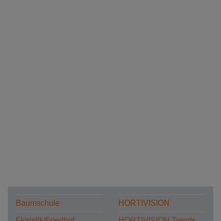
Baumschule
HORTIVISION
Floristik/Friedhof
HORTIVISION Trends