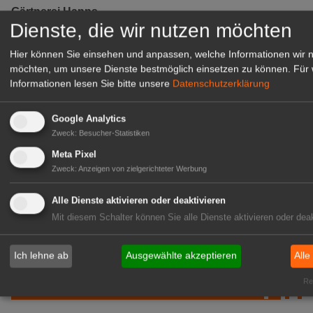
Gärtnerei Hanns
Dienste, die wir nutzen möchten
Mitarbeiter (m/w/d) für unsere
Logistikhalle
Hier können Sie einsehen und anpassen, welche Informationen wir 
Herongen
möchten, um unsere Dienste bestmöglich einsetzen zu können.
Für 
zur Stellenanzeige
Informationen lesen Sie bitte unsere
Datenschutzerklärung
Google Analytics
GABOT Immobilienangebote
Zweck
:
Besucher-Statistiken
Meta Pixel
1A-Lage, ihre Chance in der
Zweck
:
Anzeigen von zielgerichteter Werbung
grünen Branche
Alle Dienste aktivieren oder deaktivieren
Repräsentative Immobilie für
Mit diesem Schalter können Sie alle Dienste aktivieren oder deak
IHREN Betrieb!
zur Anzeige
Ich lehne ab
Ausgewählte akzeptieren
Alle
GABOT Marktplatz
Rea