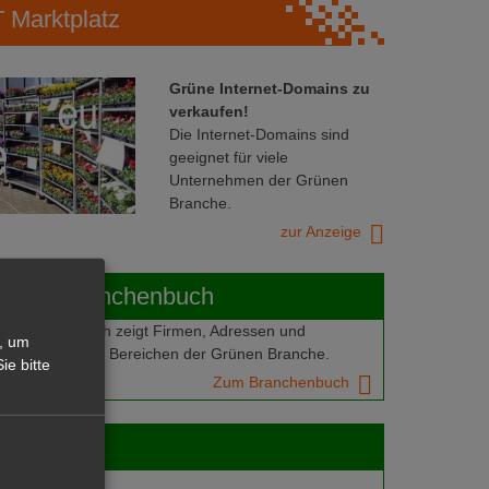
Marktplatz
Grüne Internet-Domains zu
verkaufen!
Die Internet-Domains sind
geeignet für viele
Unternehmen der Grünen
Branche.
zur Anzeige
ABOT-Branchenbuch
Branchenbuch zeigt Firmen, Adressen und
, um
mern aus allen Bereichen der Grünen Branche.
ie bitte
Zum Branchenbuch
 jobs
gebote