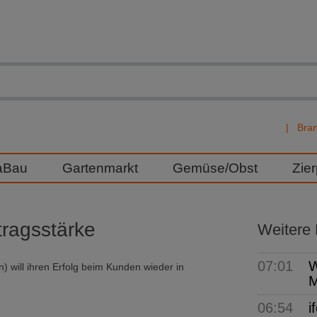
Bra
aBau
Gartenmarkt
Gemüse/Obst
Zie
tragsstärke
Weitere
07:01
W
will ihren Erfolg beim Kunden wieder in
M
06:54
i