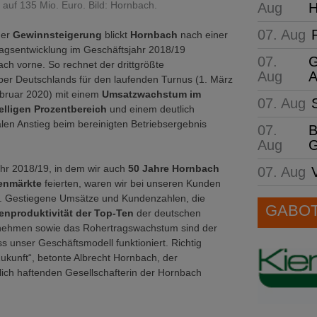
auf 135 Mio. Euro. Bild: Hornbach.
Aug
H
07. Aug
ner
Gewinnsteigerung
blickt
Hornbach
nach einer
agsentwicklung im Geschäftsjahr 2018/19
07.
G
nach vorne. So rechnet der drittgrößte
Aug
A
ber Deutschlands für den laufenden Turnus (1. März
bruar 2020) mit einem
Umsatzwachstum im
07. Aug
telligen Prozentbereich
und einem deutlich
len Anstieg beim bereinigten Betriebsergebnis
07.
B
Aug
G
hr 2018/19, in dem wir auch
50 Jahre Hornbach
07. Aug
tenmärkte
feierten, waren wir bei unseren Kunden
ch. Gestiegene Umsätze und Kundenzahlen, die
GABOT 
enproduktivität der Top-Ten
der deutschen
ehmen sowie das Rohertragswachstum sind der
ss unser Geschäftsmodell funktioniert. Richtig
Zukunft“, betonte Albrecht Hornbach, der
ch haftenden Gesellschafterin der Hornbach