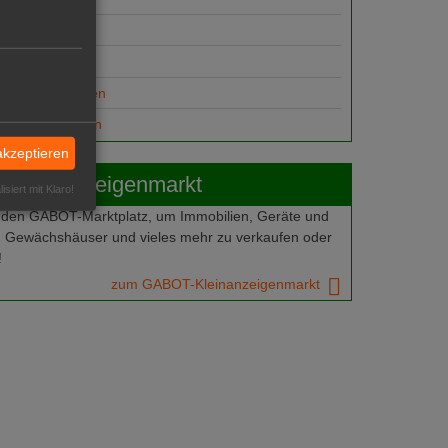
suche
ungsplätze
anzeige aufgeben
gesuch aufgeben
akzeptieren
Kleinanzeigenmarkt
isiert mit Klaro!
 den GABOT-Marktplatz, um Immobilien, Geräte und
 Gewächshäuser und vieles mehr zu verkaufen oder
!
zum GABOT-Kleinanzeigenmarkt