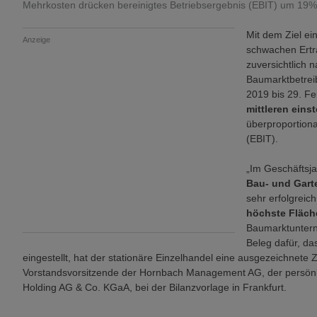
Mehrkosten drücken bereinigtes Betriebsergebnis (EBIT) um 19% 
Mit dem Ziel ei
Anzeige
schwachen Ertr
zuversichtlich 
Baumarktbetrei
2019 bis 29. Fe
mittleren eins
überproportiona
(EBIT).
„Im Geschäftsja
Bau- und Gar
sehr erfolgrei
höchste Fläch
Baumarktuntern
Beleg dafür, da
eingestellt, hat der stationäre Einzelhandel eine ausgezeichnete 
Vorstandsvorsitzende der Hornbach Management AG, der persönli
Holding AG & Co. KGaA, bei der Bilanzvorlage in Frankfurt.