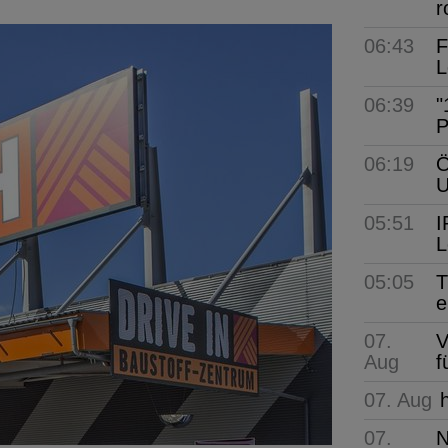
r
06:43
F
L
06:39
"
P
06:19
Ö
05:51
I
L
05:05
T
e
07.
V
Aug
f
07. Aug
07.
N