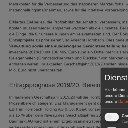
Mehrkosten für die Verbesserung des stationären Marktauftritts,
Instandhaltungsmaßnahmen, sowie für die intensive Vorbereitung
Erklärtes Ziel sei es, die Profitabilität dauerhaft zu verbessern
Kosten müssen wieder langsamer wachsen als die Umsätze. Bei alle
die Dinge, die für unsere Kunden am relevantesten sind. Der Foku
Einzelprojekte zu priorisieren“, so Albrecht Hornbach. Dies bedeut
Verwaltung sowie eine ausgewogene Gewichtsverteilung bei 
investierte 2018/19 mit 196 Mio. Euro rund ein Drittel mehr als 
Gelegenheiten (Grundstückserwerb und Rückkauf von Märkten) gen
enthalten waren. Im aktuellen Geschäftsjahr 2019/20 sollen hinge
Mio. Euro nicht überschreiten.
Dienst
Ertragsprognose 2019/20: Bereinigtes EBIT 
Hier können 
unsere Diens
Im laufenden Geschäftsjahr 2019/20 will die Hornbach-Gruppe den
unsere
Date
Prozentbereich steigern. Das Management geht davon aus, dass d
EBIT im Hornbach Holding AG & Co. KGaA Konzern im Prognoseze
als 15 % über dem Niveau des Geschäftsjahres 2018/19 (134,9 Mi
Goo
Baumarkt AG wird mit einem Ergebnisanstieg (bereinigtes EBIT) 
Zwe
verbesserten operativen Ertragskraft auch ein Effekt aus der E