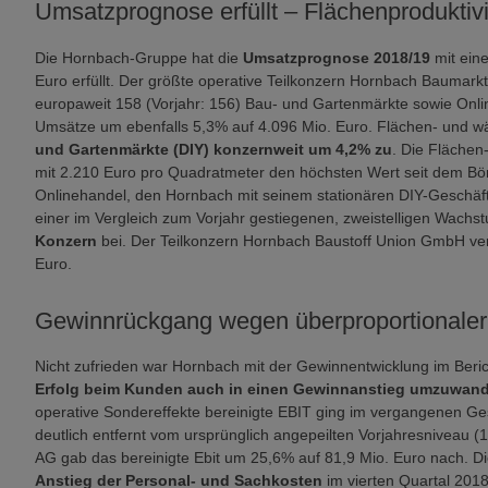
Umsatzprognose erfüllt – Flächenproduktivi
Die Hornbach-Gruppe hat die
Umsatzprognose 2018/19
mit ei
Euro erfüllt. Der größte operative Teilkonzern Hornbach Baumark
europaweit 158 (Vorjahr: 156) Bau- und Gartenmärkte sowie Onlin
Umsätze um ebenfalls 5,3% auf 4.096 Mio. Euro. Flächen- und wä
und Gartenmärkte (DIY) konzernweit um 4,2% zu
. Die Flächen
mit 2.210 Euro pro Quadratmeter den höchsten Wert seit dem B
Onlinehandel, den Hornbach mit seinem stationären DIY-Geschäft 
einer im Vergleich zum Vorjahr gestiegenen, zweistelligen Wachs
Konzern
bei. Der Teilkonzern Hornbach Baustoff Union GmbH ver
Euro.
Gewinnrückgang wegen überproportionaler
Nicht zufrieden war Hornbach mit der Gewinnentwicklung im Berich
Erfolg beim Kunden auch in einen Gewinnanstieg umzuwan
operative Sondereffekte bereinigte EBIT ging im vergangenen Ge
deutlich entfernt vom ursprünglich angepeilten Vorjahresniveau 
AG gab das bereinigte Ebit um 25,6% auf 81,9 Mio. Euro nach. Di
Anstieg der Personal- und Sachkosten
im vierten Quartal 201