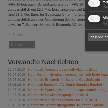
Met
IFRS 16 beitragen. So wird aufgrund der IFRS 16-Umstellung d
Zwe
voraussichtlich um 12,7 Mio. Euro ansteigen, auf Ebene des Tei
rund 21,5 Mio. Euro. Im Gegenzug führen höhere Zinsaufwendun
All
voraussichtlich zu einer Reduzierung des Konzernergebnisses vo
Mit
sowie im Teilkonzern Hornbach Baumarkt AG um 13,3 Mio. Euro.
Zurück
Ich lehne a
mail
Verwandte Nachrichten
25.07.2019 -
Hornbach: Vorstand beschließt Aktienrückkauf
03.07.2019 -
Neunkirchen: Hornbach compact schließt Ende Aug
28.06.2019 -
Hornbach: Erfolgreicher Start ins Geschäftsjahr
11.06.2019 -
Hornbach Baumarkt AG: Stärkt Standort Bornheim
14.05.2019 -
Hornbach: Wechsel in der Landesgeschäftsführung 
29.03.2019 -
Hornbach: Gewinnrückgang in 2018/19
21.03.2019 -
Hornbach: Deutliches Umsatzplus in 2018/19
20.12.2018 -
Hornbach: "Kontrastprogramm" im dritten Quartal