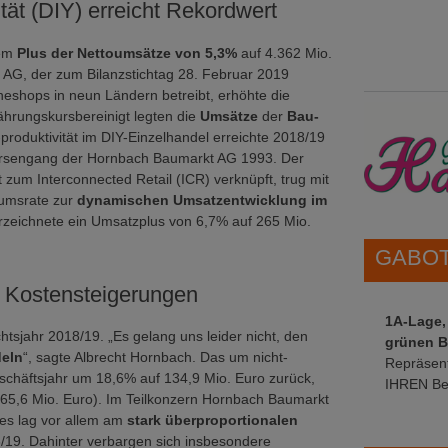
tät (DIY) erreicht Rekordwert
nem
Plus der Nettoumsätze von 5,3%
auf 4.362 Mio.
t AG, der zum Bilanzstichtag 28. Februar 2019
eshops in neun Ländern betreibt, erhöhte die
hrungskursbereinigt legten die
Umsätze
der
Bau-
-produktivität im DIY-Einzelhandel erreichte 2018/19
örsengang der Hornbach Baumarkt AG 1993. Der
zum Interconnected Retail (ICR) verknüpft, trug mit
tumsrate zur
dynamischen Umsatzentwicklung im
zeichnete ein Umsatzplus von 6,7% auf 265 Mio.
GABOT 
 Kostensteigerungen
1A-Lage,
tsjahr 2018/19. „Es gelang uns leider nicht, den
grünen B
deln
“, sagte Albrecht Hornbach. Das um nicht-
Repräsent
schäftsjahr um 18,6% auf 134,9 Mio. Euro zurück,
IHREN Be
(165,6 Mio. Euro). Im Teilkonzern Hornbach Baumarkt
es lag vor allem am
stark überproportionalen
8/19. Dahinter verbargen sich insbesondere