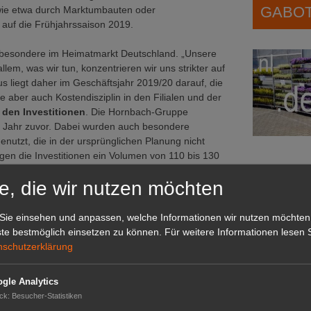
GABOT 
 wie etwa durch Marktumbauten oder
 auf die Frühjahrssaison 2019.
, insbesondere im Heimatmarkt Deutschland. „Unsere
m, was wir tun, konzentrieren wir uns strikter auf
s liegt daher im Geschäftsjahr 2019/20 darauf, die
e aber auch Kostendisziplin in den Filialen und der
den Investitionen
. Die Hornbach-Gruppe
ein Jahr zuvor. Dabei wurden auch besondere
utzt, die in der ursprünglichen Planung nicht
gen die Investitionen ein Volumen von 110 bis 130
e, die wir nutzen möchten
Das G
soll deutlich steigen
Das GABOT-
Sie einsehen und anpassen, welche Informationen wir nutzen möchten
Telefonnum
te bestmöglich einsetzen zu können.
Für weitere Informationen lesen S
 Konzernumsatz erneut im mittleren einstelligen
nschutzerklärung
as um nicht-operative Ergebniseffekte bereinigte
itraum 1. März 2019 bis 29. Februar 2020 mehr
o. Euro) liegen wird. Für den Teilkonzern Hornbach
GABOT
gle Analytics
von mehr als 30 % gerechnet. Dazu wird neben der
ck
:
Besucher-Statistiken
rstanwendung der neuen Leasingbilanzierung nach
Job-An