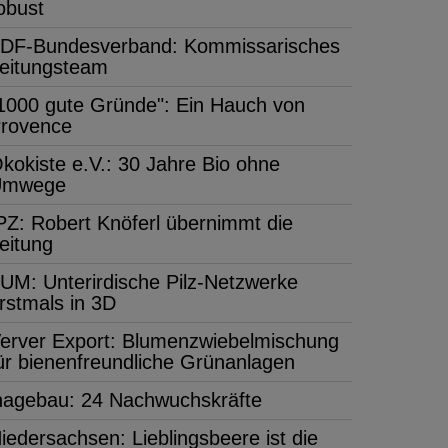
obust
DF-Bundesverband: Kommissarisches
eitungsteam
1000 gute Gründe": Ein Hauch von
rovence
kokiste e.V.: 30 Jahre Bio ohne
Umwege
PZ: Robert Knöferl übernimmt die
eitung
UM: Unterirdische Pilz-Netzwerke
rstmals in 3D
erver Export: Blumenzwiebelmischung
ür bienenfreundliche Grünanlagen
hagebau: 24 Nachwuchskräfte
iedersachsen: Lieblingsbeere ist die