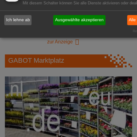
Mit diesem Schalter können Sie alle Dienste aktivieren oder deak
1A-Lage, ihre Chance in der
grünen Branche
Ich lehne ab
Ausgewählte akzeptieren
Alle
Repräsentative Immobilie für
Rea
IHREN Betrieb!
zur Anzeige
GABOT Marktplatz