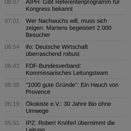
08:07
AIPH: Gibt Referentenprogramm für
Kongress bekannt
07:01
Wer Nachwuchs will, muss sich
zeigen: Martens begeistert 2.000
Besucher
06:54
ifo: Deutsche Wirtschaft
überraschend robust
06:43
FDF-Bundesverband:
Kommissarisches Leitungsteam
06:39
"1000 gute Gründe": Ein Hauch von
Provence
06:19
Ökokiste e.V.: 30 Jahre Bio ohne
Umwege
05:51
IPZ: Robert Knöferl übernimmt die
Leitung