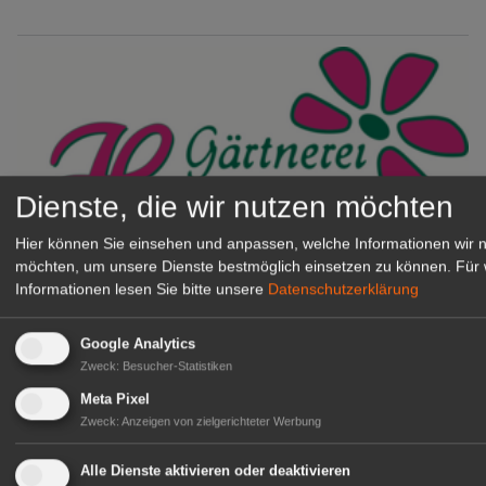
Dienste, die wir nutzen möchten
Hier können Sie einsehen und anpassen, welche Informationen wir 
möchten, um unsere Dienste bestmöglich einsetzen zu können.
Für 
Gärtnerei Hanns
Informationen lesen Sie bitte unsere
Datenschutzerklärung
Mitarbeiter (m/w/d) für unsere
Logistikhalle
Google Analytics
Herongen
Zweck
:
Besucher-Statistiken
zur Stellenanzeige
Meta Pixel
Zweck
:
Anzeigen von zielgerichteter Werbung
GABOT Immobilienangebote
Alle Dienste aktivieren oder deaktivieren