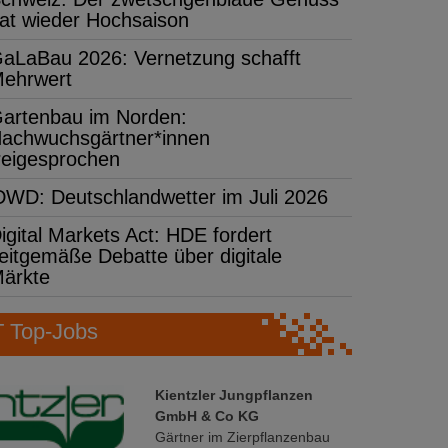
at wieder Hochsaison
aLaBau 2026: Vernetzung schafft
ehrwert
artenbau im Norden:
achwuchsgärtner*innen
reigesprochen
DWD: Deutschlandwetter im Juli 2026
igital Markets Act: HDE fordert
eitgemäße Debatte über digitale
ärkte
Top-Jobs
Kientzler Jungpflanzen
GmbH & Co KG
Gärtner im Zierpflanzenbau