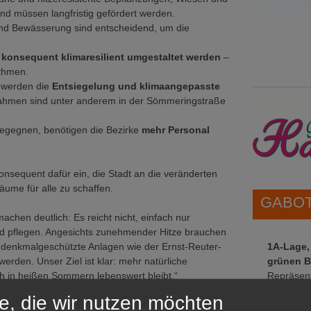
nd müssen langfristig gefördert werden.
d Bewässerung sind entscheidend, um die
konsequent klimaresilient umgestaltet werden
–
thmen.
 werden die
Entsiegelung und klimaangepasste
ahmen sind unter anderem in der Sömmeringstraße
egegnen, benötigen die Bezirke
mehr Personal
onsequent dafür ein, die Stadt an die veränderten
ume für alle zu schaffen.
GABOT 
achen deutlich: Es reicht nicht, einfach nur
und pflegen. Angesichts zunehmender Hitze brauchen
1A-Lage,
ch denkmalgeschützte Anlagen wie der Ernst-Reuter-
grünen B
rden. Unser Ziel ist klar: mehr natürliche
Repräsent
ch in heißen Sommern lebenswert bleibt.“
IHREN Be
e, die wir nutzen möchten
ische Universität Berlin:
„Insbesondere während