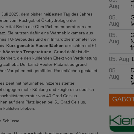
Aug
h
 Juli 2025, dem bisher heißesten Tag des Jahres,
05.
G
perten vom Fachgebiet Ökohydrologie der
Aug
M
versität Berlin die Oberflächentemperaturen am
atz. Sie nutzten dafür eine Wärmebildkamera aus
05.
G
ines TU-Gebäudes und ein Infrarotthermometer vor
Aug
N
nis:
Kurz gemähte Rasenflächen
erreichten mit 61
f
ie
höchsten Temperaturen
. Grund dafür ist die
05. Aug
kenheit, die den kühlenden Effekt von Verdunstung
 aufhebt. Der Ernst-Reuter-Platz ist aufgrund
05.
D
cher Vorgaben mit gemähten Rasenflächen gestaltet.
Aug
z
M
s Beet mit naturnaher, hitzeresistenter
ot dagegen mehr Kühlung und zeigte eine deutlich
hschnittstemperatur von 40 Grad Celsius.
GABOT 
chen auf dem Platz lagen bei 51 Grad Celsius,
 kühlsten blieben.
e Schlüsse:
nahe und hitzeresistente Bepflanzungen, Wiesen und