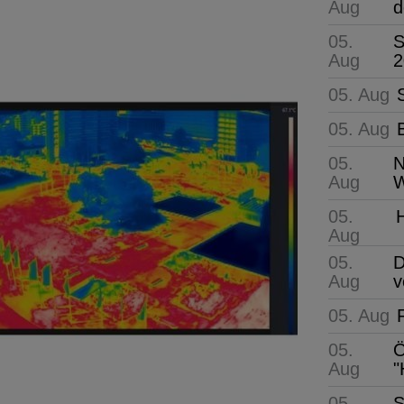
Aug
d
05.
S
Aug
2
05. Aug
05. Aug
05.
N
Aug
W
05.
Aug
05.
D
Aug
v
05. Aug
05.
Ö
Aug
"
05.
S