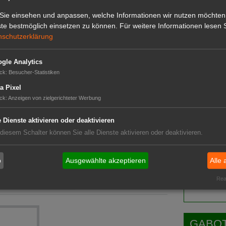
 durch höhere und artenreiche Vegetation als
Sie einsehen und anpassen, welche Informationen wir nutzen möchten
darüber hinaus Regen gezielt auf diese Flächen,
GABOT 
te bestmöglich einsetzen zu können.
Für weitere Informationen lesen S
nd leisten somit einen bedeutenden Beitrag für
nschutzerklärung
gle Analytics
ck
:
Besucher-Statistiken
a Pixel
ck
:
Anzeigen von zielgerichteter Werbung
e Dienste aktivieren oder deaktivieren
hst aus dem Boden
 diesem Schalter können Sie alle Dienste aktivieren oder deaktivieren.
ühlung sorgen
Das G
b
Ausgewählte akzeptieren
Alle 
Das GABOT-
Real
Telefonnum
eichzeitig auftreten
GABOT