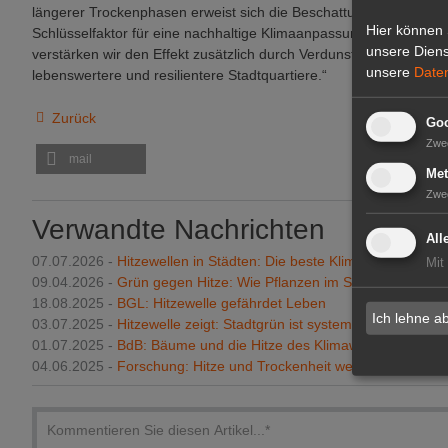
längerer Trockenphasen erweist sich die Beschattung des Bodens
Hier können 
Schlüsselfaktor für eine nachhaltige Klimaanpassung. Leiten wir 
unsere Diens
verstärken wir den Effekt zusätzlich durch Verdunstungskühlung u
unsere
Date
lebenswertere und resilientere Stadtquartiere.“
Zurück
Goo
Zwe
mail
Met
Zwe
Verwandte Nachrichten
All
07.07.2026 -
Hitzewellen in Städten: Die beste Klimaanlage wäc
Mit
09.04.2026 -
Grün gegen Hitze: Wie Pflanzen im Sommer für Abk
18.08.2025 -
BGL: Hitzewelle gefährdet Leben
Ich lehne a
03.07.2025 -
Hitzewelle zeigt: Stadtgrün ist systemrelevant
01.07.2025 -
BdB: Bäume und die Hitze des Klimawandels
04.06.2025 -
Forschung: Hitze und Trockenheit werden häufiger gl