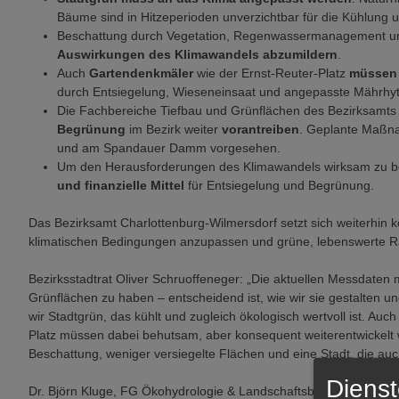
Bäume sind in Hitzeperioden unverzichtbar für die Kühlung u
Beschattung durch Vegetation, Regenwassermanagement un
Auswirkungen des Klimawandels abzumildern
.
Auch
Gartendenkmäler
wie der Ernst-Reuter-Platz
müssen 
durch Entsiegelung, Wieseneinsaat und angepasste Mährhy
Die Fachbereiche Tiefbau und Grünflächen des Bezirksamts
Begrünung
im Bezirk weiter
vorantreiben
. Geplante Maßn
und am Spandauer Damm vorgesehen.
Um den Herausforderungen des Klimawandels wirksam zu b
und finanzielle Mittel
für Entsiegelung und Begrünung.
Das Bezirksamt Charlottenburg-Wilmersdorf setzt sich weiterhin k
klimatischen Bedingungen anzupassen und grüne, lebenswerte Rä
Bezirksstadtrat Oliver Schruoffeneger:
„Die aktuellen Messdaten m
Grünflächen zu haben – entscheidend ist, wie wir sie gestalten 
wir Stadtgrün, das kühlt und zugleich ökologisch wertvoll ist. Au
Platz müssen dabei behutsam, aber konsequent weiterentwickelt we
Beschattung, weniger versiegelte Flächen und eine Stadt, die au
Dienst
Dr. Björn Kluge, FG Ökohydrologie & Landschaftsbewertung, Techn