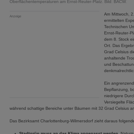
Oberflächentemperaturen am Ernst-Reuter-Platz. Bild: BACW.
Am Mittwoch, 2.
Anzeige
ermittelten Ex
Technischen Uni
Ernst-Reuter-Pl
dem 8. Stock e
Ort. Das Ergeb
Grad Celsius d
anhaltende Troc
und Beschattung
denkmalrechtli
Ein angrenzende
Bepflanzung, b
niedrigere Durc
Versiegelte Flä
während schattige Bereiche unter Bäumen mit 32 Grad Celsius am
Das Bezirksamt Charlottenburg-Wilmersdorf zieht daraus folgend
Stadtgrün muss an das Klima angepasst werden
. Natur