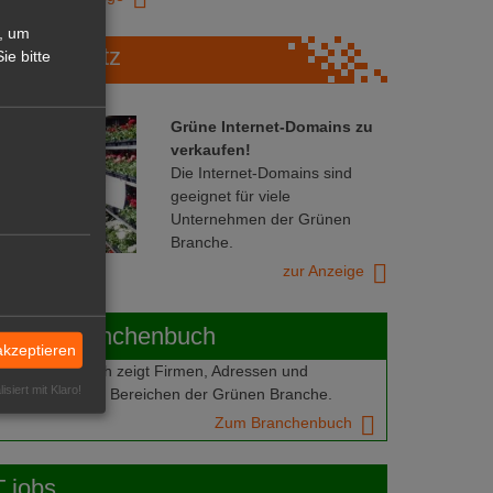
, um
Marktplatz
ie bitte
Grüne Internet-Domains zu
verkaufen!
Die Internet-Domains sind
geeignet für viele
Unternehmen der Grünen
Branche.
zur Anzeige
ABOT-Branchenbuch
akzeptieren
Branchenbuch zeigt Firmen, Adressen und
isiert mit Klaro!
mern aus allen Bereichen der Grünen Branche.
Zum Branchenbuch
 jobs