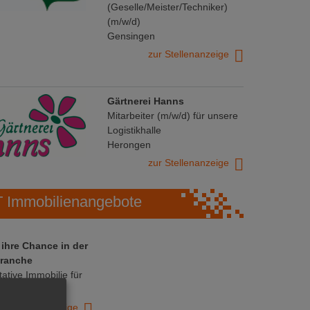
(Geselle/Meister/Techniker)
(m/w/d)
Gensingen
zur Stellenanzeige
Gärtnerei Hanns
Mitarbeiter (m/w/d) für unsere
Logistikhalle
Herongen
zur Stellenanzeige
Immobilienangebote
 ihre Chance in der
ranche
ative Immobilie für
trieb!
zur Anzeige