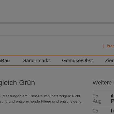
Bra
aBau
Gartenmarkt
Gemüse/Obst
Zie
 gleich Grün
Weitere
05.
i
. Messungen am Ernst-Reuter-Platz zeigen: Nicht
Aug
P
anzung und entsprechende Pflege sind entscheidend.
05.
h