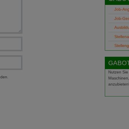
Job-An
Job-Ge
Ausbild
Stellen
Stellen
GABOT-
Nutzen Sie
nden.
Maschinen,
anzubieten