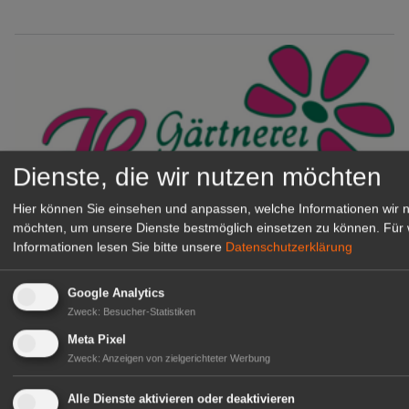
Dienste, die wir nutzen möchten
Hier können Sie einsehen und anpassen, welche Informationen wir 
möchten, um unsere Dienste bestmöglich einsetzen zu können.
Für 
Gärtnerei Hanns
Informationen lesen Sie bitte unsere
Datenschutzerklärung
Mitarbeiter (m/w/d) für unsere
Logistikhalle
Google Analytics
Herongen
Zweck
:
Besucher-Statistiken
zur Stellenanzeige
Meta Pixel
Zweck
:
Anzeigen von zielgerichteter Werbung
GABOT Immobilienangebote
Alle Dienste aktivieren oder deaktivieren