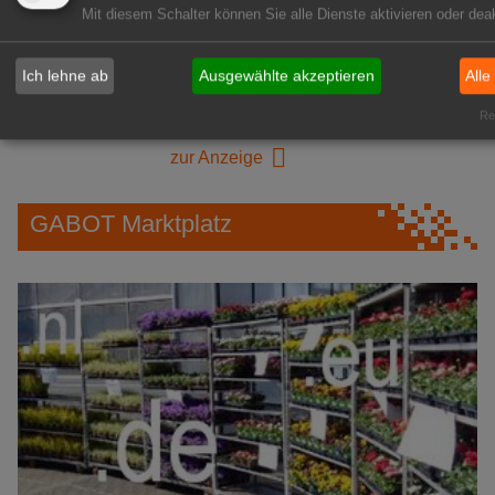
Mit diesem Schalter können Sie alle Dienste aktivieren oder deak
1A-Lage, ihre Chance in der
grünen Branche
Ich lehne ab
Ausgewählte akzeptieren
Alle
Repräsentative Immobilie für
Rea
IHREN Betrieb!
zur Anzeige
GABOT Marktplatz