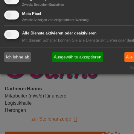
Zweck
:
Besucher-Statistiken
zur Stellenanzeige
Meta Pixel
Zweck
:
Anzeigen von zielgerichteter Werbung
Alle Dienste aktivieren oder deaktivieren
Mit diesem Schalter können Sie alle Dienste aktivieren oder deak
Ich lehne ab
Ausgewählte akzeptieren
Alle
Rea
Gärtnerei Hanns
Mitarbeiter (m/w/d) für unsere
Logistikhalle
Herongen
zur Stellenanzeige