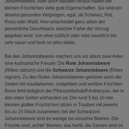
Johannisbeere. Aber auch darüber hinaus haben die
kleinen Früchtchen viele gute Eigenschaften. Sie sind ein
absolut gesundes Vergnügen, egal, ob Schwarz, Rot,
Rosa oder Weiß. Hier entscheidet ganz allein der
persönliche Geschmack, welcher Farbe der Vorzug
gegeben wird. Von eher süßlich oder mild säuerlich bis
sehr sauer und herb ist alles dabei.
Bei den Johannisbeeren machen uns vor allem zwei Arten
eine kulinarische Freude: Die
Rote Johannisbeere
(Ribes rubrum) und die
Schwarze Johannisbeere
(Ribes
nigrum). Zu den Roten Johannisbeeren gehören auch die
Sorten mit rosafarbenen, zartgelben und weißen Früchten.
Ihnen fehlt lediglich der Pflanzenfarbstoff Anthocyan, der in
den roten Sorten vorhanden ist. Die rund 5 bis 10 mm
kleinen glatten Früchtchen sitzen in Trauben mit jeweils
bis zu 15 Stück zusammen; bei der Schwarzen
Johannisbeere sind es wenige bis einzelne Beeren. Die
Früchte sind „echte“ Beeren, das heißt, die Samen sind im