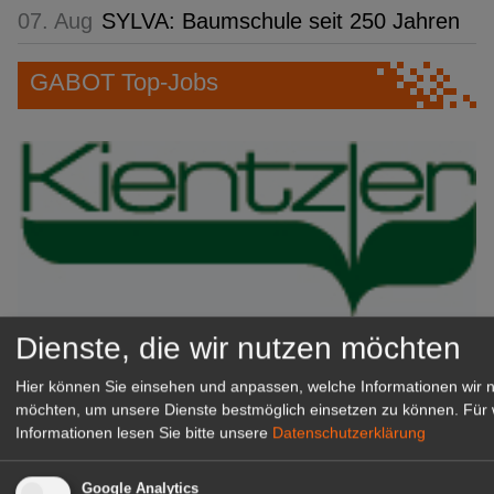
07. Aug
SYLVA: Baumschule seit 250 Jahren
GABOT Top-Jobs
Dienste, die wir nutzen möchten
Kientzler Jungpflanzen GmbH
& Co KG
Hier können Sie einsehen und anpassen, welche Informationen wir 
Gärtner im Zierpflanzenbau
möchten, um unsere Dienste bestmöglich einsetzen zu können.
Für 
(Geselle/Meister/Techniker)
Informationen lesen Sie bitte unsere
Datenschutzerklärung
(m/w/d)
Gensingen
Google Analytics