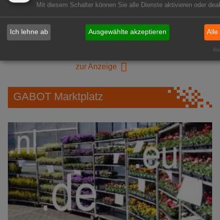
Mit diesem Schalter können Sie alle Dienste aktivieren oder deak
1A-Lage, ihre Chance in der
grünen Branche
Ich lehne ab
Ausgewählte akzeptieren
Alle
Repräsentative Immobilie für
Rea
IHREN Betrieb!
zur Anzeige
GABOT Marktplatz