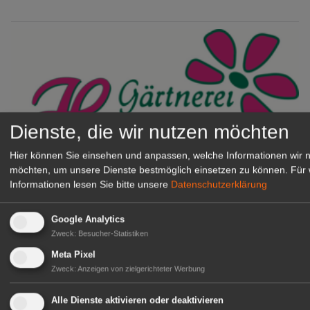
Dienste, die wir nutzen möchten
Hier können Sie einsehen und anpassen, welche Informationen wir 
möchten, um unsere Dienste bestmöglich einsetzen zu können.
Für 
Gärtnerei Hanns
Informationen lesen Sie bitte unsere
Datenschutzerklärung
Mitarbeiter (m/w/d) für unsere
Logistikhalle
Google Analytics
Herongen
Zweck
:
Besucher-Statistiken
zur Stellenanzeige
Meta Pixel
Zweck
:
Anzeigen von zielgerichteter Werbung
GABOT Immobilienangebote
Alle Dienste aktivieren oder deaktivieren