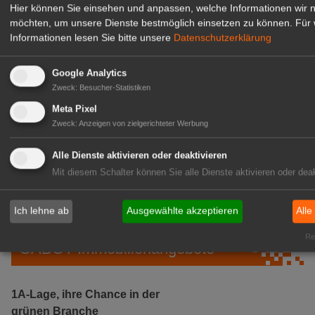
Hier können Sie einsehen und anpassen, welche Informationen wir 
möchten, um unsere Dienste bestmöglich einsetzen zu können.
Für 
Informationen lesen Sie bitte unsere
Datenschutzerklärung
Google Analytics
Zweck
:
Besucher-Statistiken
Meta Pixel
Zweck
:
Anzeigen von zielgerichteter Werbung
Gärtnerei Hanns
Mitarbeiter (m/w/d) für unsere
Alle Dienste aktivieren oder deaktivieren
Logistikhalle
Mit diesem Schalter können Sie alle Dienste aktivieren oder deak
Herongen
zur Stellenanzeige
Ich lehne ab
Ausgewählte akzeptieren
Alle
Rea
GABOT Immobilienangebote
1A-Lage, ihre Chance in der
grünen Branche