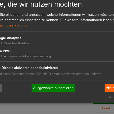
s Gemüsebeet als auch für Beerensträucher und
e, die wir nutzen möchten
d sorgt mit enthaltenen Huminsäuren und
r
nutzen können, dadurch besser wurzeln, vitaler
Sie einsehen und anpassen, welche Informationen wir nutzen möchten
 bei Hauert MANNA darauf, dass dieses und alle
te bestmöglich einsetzen zu können.
Für weitere Informationen lesen S
hen Siegel
‚Natur im Garten' ausgezeichnet
nschutzerklärung
gle Analytics
ck
:
Besucher-Statistiken
a Pixel
ck
:
Anzeigen von zielgerichteter Werbung
Das G
e Dienste aktivieren oder deaktivieren
Das GABOT-
 diesem Schalter können Sie alle Dienste aktivieren oder deaktivieren.
rtenbereich
Telefonnum
kanlagen
b
Ausgewählte akzeptieren
Alle 
te
Real
GABOT
u
Job-An