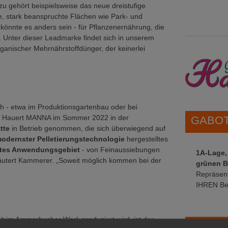
u gehört beispielsweise das neue dreistufige
ße, stark beanspruchte Flächen wie Park- und
e könnte es anders sein - für Pflanzenernährung, die
t. Unter dieser Leadmarke findet sich in unserem
organischer Mehrnährstoffdünger, der keinerlei
h - etwa im Produktionsgartenbau oder bei
at Hauert MANNA im Sommer 2022 in der
GABOT 
tte
in Betrieb genommen, die sich überwiegend auf
odernster Pelletierungstechnologie
hergestelltes
ites Anwendungsgebiet
- von Feinaussiebungen
1A-Lage,
erläutert Kammerer. „Soweit möglich kommen bei der
grünen B
Repräsent
IHREN Be
it im Ammerbucher Werk produziert wird, ist der
GABOT 