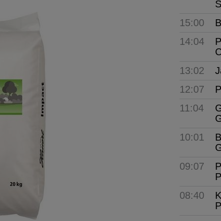
S
15:00
B
14:04
P
C
13:02
J
12:07
P
11:04
G
G
10:01
B
G
09:07
P
P
08:40
K
P