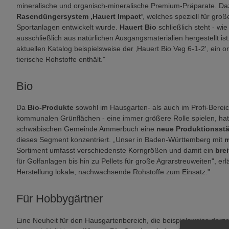
mineralische und organisch-mineralische Premium-Präparate. Daz
Rasendüngersystem ‚Hauert Impact'
, welches speziell für gro
Sportanlagen entwickelt wurde.
Hauert Bio
schließlich steht - wi
ausschließlich aus natürlichen Ausgangsmaterialien hergestellt is
aktuellen Katalog beispielsweise der ‚Hauert Bio Veg 6-1-2', ein 
tierische Rohstoffe enthält."
Bio
Da
Bio-Produkte
sowohl im Hausgarten- als auch im Profi-Bereic
kommunalen Grünflächen - eine immer größere Rolle spielen, h
schwäbischen Gemeinde Ammerbuch eine
neue Produktionsstä
dieses Segment konzentriert. „Unser in Baden-Württemberg mit
m
Sortiment umfasst verschiedenste Korngrößen und damit ein
bre
für Golfanlagen bis hin zu Pellets für große Agrarstreuweiten", 
Herstellung lokale, nachwachsende Rohstoffe zum Einsatz."
Für Hobbygärtner
Eine Neuheit für den Hausgartenbereich, die beispielsweise derze