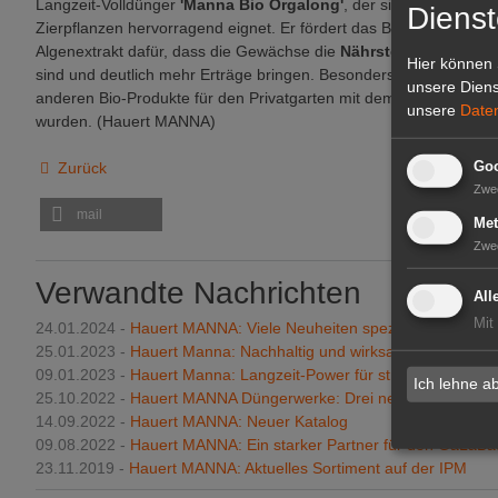
Langzeit-Volldünger
'Manna Bio Orgalong'
, der sich sowohl für
Dienst
Zierpflanzen hervorragend eignet. Er fördert das Bodenleben un
Algenextrakt dafür, dass die Gewächse die
Nährstoffe effiziente
Hier können 
sind und deutlich mehr Erträge bringen. Besonders stolz ist man
unsere Diens
anderen Bio-Produkte für den Privatgarten mit dem österreichisc
unsere
Date
wurden. (Hauert MANNA)
Zurück
Goo
Zwe
mail
Met
Zwe
Verwandte Nachrichten
All
Mit
24.01.2024 -
Hauert MANNA: Viele Neuheiten speziell im Hausga
25.01.2023 -
Hauert Manna: Nachhaltig und wirksam
09.01.2023 -
Hauert Manna: Langzeit-Power für strapazierte Par
Ich lehne a
25.10.2022 -
Hauert MANNA Düngerwerke: Drei neue Bio-Produk
14.09.2022 -
Hauert MANNA: Neuer Katalog
09.08.2022 -
Hauert MANNA: Ein starker Partner für den GaLaBa
23.11.2019 -
Hauert MANNA: Aktuelles Sortiment auf der IPM