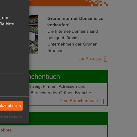
, um
Grüne Internet-Domains zu
ie bitte
verkaufen!
Die Internet-Domains sind
geeignet für viele
Unternehmen der Grünen
Branche.
zur Anzeige
ABOT-Branchenbuch
Branchenbuch zeigt Firmen, Adressen und
mern aus allen Bereichen der Grünen Branche.
Zum Branchenbuch
akzeptieren
isiert mit Klaro!
 jobs
gebote