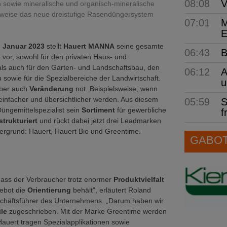
08:08
V
n sowie mineralische und organisch-mineralische
sweise das neue dreistufige Rasendüngersystem
07:01
M
E
7. Januar 2023
stellt
Hauert MANNA
seine gesamte
06:43
B
e
vor, sowohl für den privaten Haus- und
als auch für den Garten- und Landschaftsbau, den
06:12
A
 sowie für die Spezialbereiche der Landwirtschaft.
u
aber auch
Veränderung
not. Beispielsweise, wenn
infacher und übersichtlicher werden. Aus diesem
05:59
S
üngemittelspezialist sein
Sortiment
für gewerbliche
f
strukturiert
und rückt dabei jetzt drei Leadmarken
dergrund: Hauert, Hauert Bio und Greentime.
GABOT 
dass der Verbraucher trotz enormer
Produktvielfalt
ebot die
Orientierung
behält", erläutert Roland
häftsführer des Unternehmens. „Darum haben wir
ile
zugeschrieben. Mit der Marke Greentime werden
uert tragen Spezialapplikationen sowie