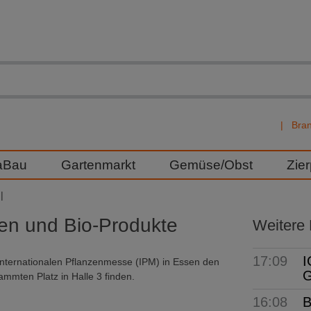
Bra
aBau
Gartenmarkt
Gemüse/Obst
Zie
n und Bio-Produkte
Weitere
17:09
I
 Internationalen Pflanzenmesse (IPM) in Essen den
G
ten Platz in Halle 3 finden.
16:08
B