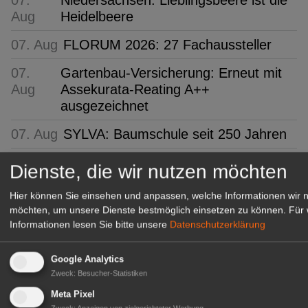
Aug
Heidelbeere
07. Aug
FLORUM 2026: 27 Fachaussteller
07.
Gartenbau-Versicherung: Erneut mit
Aug
Assekurata-Reating A++
ausgezeichnet
07. Aug
SYLVA: Baumschule seit 250 Jahren
Dienste, die wir nutzen möchten
GABOT Top-Jobs
Hier können Sie einsehen und anpassen, welche Informationen wir 
möchten, um unsere Dienste bestmöglich einsetzen zu können.
Für 
Informationen lesen Sie bitte unsere
Datenschutzerklärung
Google Analytics
Zweck
:
Besucher-Statistiken
Meta Pixel
Zweck
:
Anzeigen von zielgerichteter Werbung