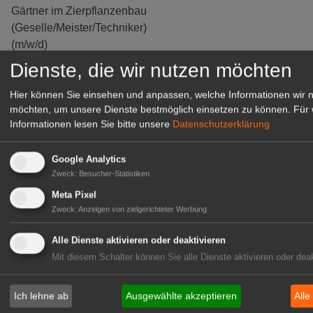
Gärtner im Zierpflanzenbau
(Geselle/Meister/Techniker)
(m/w/d)
Gensingen
Dienste, die wir nutzen möchten
zur Stellenanzeige
Hier können Sie einsehen und anpassen, welche Informationen wir 
möchten, um unsere Dienste bestmöglich einsetzen zu können.
Für 
Informationen lesen Sie bitte unsere
Datenschutzerklärung
Google Analytics
Zweck
:
Besucher-Statistiken
Meta Pixel
Zweck
:
Anzeigen von zielgerichteter Werbung
Alle Dienste aktivieren oder deaktivieren
Mit diesem Schalter können Sie alle Dienste aktivieren oder deak
Gärtnerei Hanns
Mitarbeiter (m/w/d) für unsere
Ich lehne ab
Ausgewählte akzeptieren
Alle
Logistikhalle