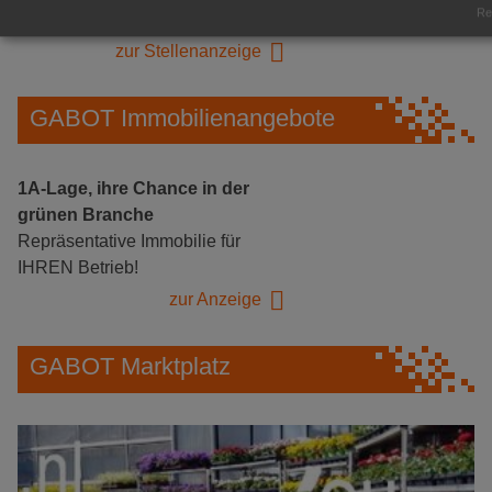
Rea
Herongen
zur Stellenanzeige
GABOT Immobilienangebote
1A-Lage, ihre Chance in der
grünen Branche
Repräsentative Immobilie für
IHREN Betrieb!
zur Anzeige
GABOT Marktplatz