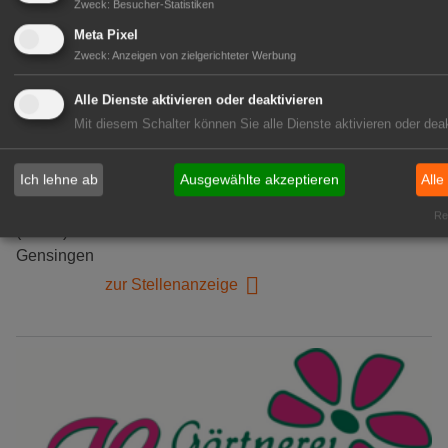
Zweck
:
Besucher-Statistiken
Meta Pixel
Zweck
:
Anzeigen von zielgerichteter Werbung
Alle Dienste aktivieren oder deaktivieren
Mit diesem Schalter können Sie alle Dienste aktivieren oder deak
Kientzler Jungpflanzen GmbH
& Co KG
Ich lehne ab
Ausgewählte akzeptieren
Alle
Gärtner im Zierpflanzenbau
(Geselle/Meister/Techniker)
Rea
(m/w/d)
Gensingen
zur Stellenanzeige