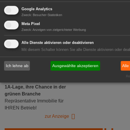
Google Analytics
Zweck
:
Besucher-Statistiken
Gärtnerei Hanns
Meta Pixel
Mitarbeiter (m/w/d) für unsere
Zweck
:
Anzeigen von zielgerichteter Werbung
Logistikhalle
Herongen
Alle Dienste aktivieren oder deaktivieren
Mit diesem Schalter können Sie alle Dienste aktivieren oder deak
zur Stellenanzeige
Ich lehne ab
Ausgewählte akzeptieren
Alle
GABOT Immobilienangebote
Rea
1A-Lage, ihre Chance in der
grünen Branche
Repräsentative Immobilie für
IHREN Betrieb!
zur Anzeige