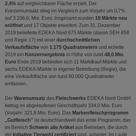
2,4%
auf vergleichbarer Fläche erzielt. Der
Konzernumsatz stieg im Vergleich zum Vorjahr um 0,7%
auf 3.106,6. Mio. Euro. Insgesamt wurden
18 Märkte neu
eröffnet
und 17 Objekte erweitert. Zum 31. Dezember
2019 belieferte EDEKA Nord 675 Märkte (davon SEH 658
und Regie 17) mit einer
durchschnittlichen
Verkaufsfläche
von
1.175 Quadratmetern
und erzielte
2019 ein
Konzernergebnis
in Höhe von rund
48,0.Mio.
Euro
Ende 2019 befanden sich 11 Marktkauf-Märkte und
sechs EDEKA-Märkte in eigener Betreibung (Regie), die
eine Verkaufsfläche von rund 80.000 Quadratmeter
umfassen.
Der
Warenumsatz
des
Fleischwerks
EDEKA Nord GmbH
betrug im abgelaufenen Geschäftsjahr 334,0 Mio. Euro
(Vorjahr: 321,8 Mio. Euro). Das
Markenfleischprogramm
„Gutfleisch“
ist deutschlandweit das erste Programm, das
im Bereich
Schwein alle Artikel
aus Betrieben, die durch
die
Initiative Tierwohl zertifiziert
sind, anbietet. Im Laufe