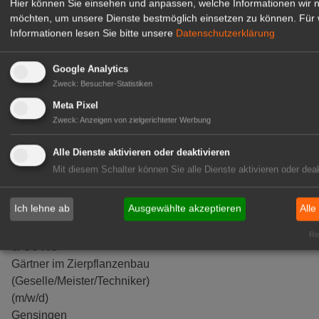
Hier können Sie einsehen und anpassen, welche Informationen wir 
Aug
den Garten von morgen
möchten, um unsere Dienste bestmöglich einsetzen zu können.
Für 
Informationen lesen Sie bitte unsere
Datenschutzerklärung
GABOT Top-Jobs
Google Analytics
Zweck
:
Besucher-Statistiken
Meta Pixel
Zweck
:
Anzeigen von zielgerichteter Werbung
Alle Dienste aktivieren oder deaktivieren
Mit diesem Schalter können Sie alle Dienste aktivieren oder deak
Ich lehne ab
Ausgewählte akzeptieren
Alle
Kientzler Jungpflanzen GmbH
Rea
& Co KG
Gärtner im Zierpflanzenbau
(Geselle/Meister/Techniker)
(m/w/d)
Gensingen