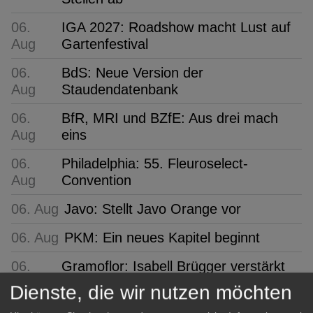
06.
IGA 2027: Roadshow macht Lust auf
Aug
Gartenfestival
06.
BdS: Neue Version der
Aug
Staudendatenbank
06.
BfR, MRI und BZfE: Aus drei mach
Aug
eins
06.
Philadelphia: 55. Fleuroselect-
Aug
Convention
06. Aug
Javo: Stellt Javo Orange vor
06. Aug
PKM: Ein neues Kapitel beginnt
06.
Gramoflor: Isabell Brügger verstärkt
Aug
Gartenbauliche Fachberatung
Dienste, die wir nutzen möchten
06.
Baumschule Martens: Struktur für