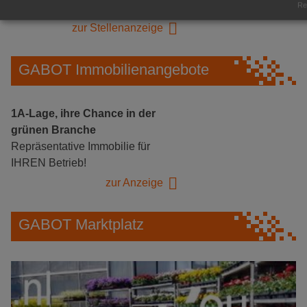
Rea
Herongen
zur Stellenanzeige
GABOT Immobilienangebote
1A-Lage, ihre Chance in der
grünen Branche
Repräsentative Immobilie für
IHREN Betrieb!
zur Anzeige
GABOT Marktplatz