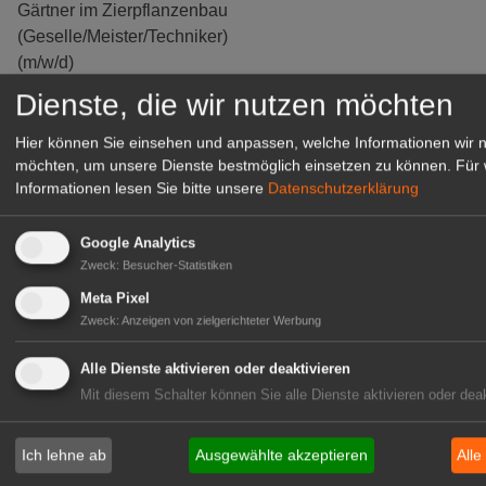
Gärtner im Zierpflanzenbau
(Geselle/Meister/Techniker)
(m/w/d)
Gensingen
Dienste, die wir nutzen möchten
zur Stellenanzeige
Hier können Sie einsehen und anpassen, welche Informationen wir 
möchten, um unsere Dienste bestmöglich einsetzen zu können.
Für 
Informationen lesen Sie bitte unsere
Datenschutzerklärung
Google Analytics
Zweck
:
Besucher-Statistiken
Meta Pixel
Zweck
:
Anzeigen von zielgerichteter Werbung
Alle Dienste aktivieren oder deaktivieren
Mit diesem Schalter können Sie alle Dienste aktivieren oder deak
Gärtnerei Hanns
Mitarbeiter (m/w/d) für unsere
Ich lehne ab
Ausgewählte akzeptieren
Alle
Logistikhalle