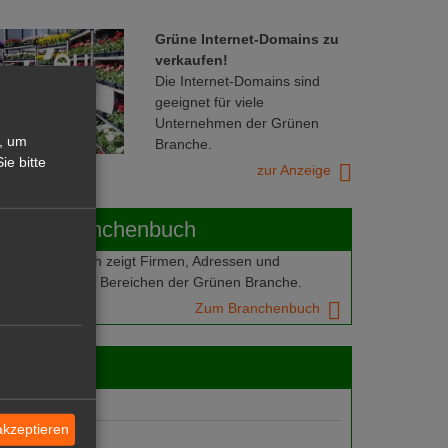
Grüne Internet-Domains zu
verkaufen!
Die Internet-Domains sind
geeignet für viele
Unternehmen der Grünen
, um
Branche.
ie bitte
zur Anzeige
ABOT-Branchenbuch
Branchenbuch zeigt Firmen, Adressen und
mern aus allen Bereichen der Grünen Branche.
Zum Branchenbuch
 jobs
gebote
akzeptieren
suche