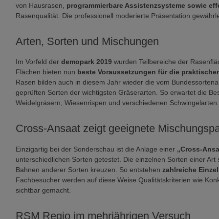
von Hausrasen,
programmierbare Assistenzsysteme sowie ef
Rasenqualität. Die professionell moderierte Präsentation gewährle
Arten, Sorten und Mischungen
Im Vorfeld der
demopark 2019
wurden Teilbereiche der Rasenfläc
Flächen bieten nun
beste Voraussetzungen für die praktisch
Rasen bilden auch in diesem Jahr wieder die vom Bundessorten
geprüften Sorten der wichtigsten Gräserarten. So erwartet die B
Weidelgräsern, Wiesenrispen und verschiedenen Schwingelarten.
Cross-Ansaat zeigt geeignete Mischungspa
Einzigartig bei der Sonderschau ist die Anlage einer
„Cross-Ansa
unterschiedlichen Sorten getestet. Die einzelnen Sorten einer Art 
Bahnen anderer Sorten kreuzen. So entstehen
zahlreiche Einze
Fachbesucher werden auf diese Weise Qualitätskriterien wie Kon
sichtbar gemacht.
RSM Regio im mehrjährigen Versuch