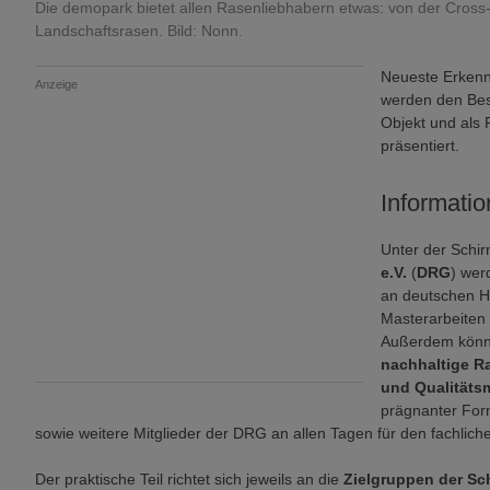
Die demopark bietet allen Rasenliebhabern etwas: von der Cros
Landschaftsrasen. Bild: Nonn.
Neueste Erkenn
Anzeige
werden den Bes
Objekt und als
präsentiert.
Informati
Unter der Schi
e.V.
(
DRG
) wer
an deutschen H
Masterarbeiten 
Außerdem könne
nachhaltige R
und Qualität
prägnanter For
sowie weitere Mitglieder der DRG an allen Tagen für den fachlic
Der praktische Teil richtet sich jeweils an die
Zielgruppen der S