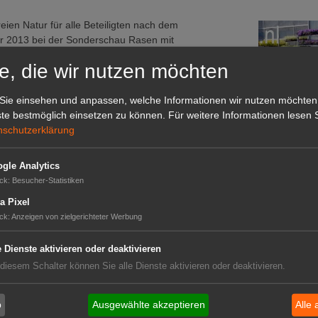
eien Natur für alle Beteiligten nach dem
ahr 2013 bei der Sonderschau Rasen mit
ihr genetisches Leistungsvermögen.
e, die wir nutzen möchten
ung
Sie einsehen und anpassen, welche Informationen wir nutzen möchten
te bestmöglich einsetzen zu können.
Für weitere Informationen lesen S
ping für Golf- und Sportanlagen erhalten auf
nschutzerklärung
per Verband Deutschland e.V. (GVD) –
m. (demopark)
Das G
gle Analytics
ck
:
Besucher-Statistiken
Das GABOT-
Telefonnum
a Pixel
ck
:
Anzeigen von zielgerichteter Werbung
e Dienste aktivieren oder deaktivieren
GABOT
 diesem Schalter können Sie alle Dienste aktivieren oder deaktivieren.
Job-An
b
Ausgewählte akzeptieren
Alle 
Job-Ge