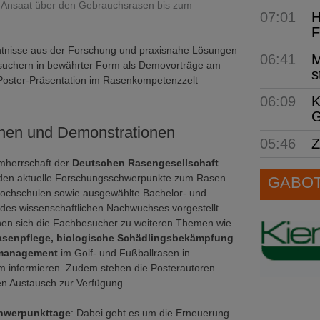
s-Ansaat über den Gebrauchsrasen bis zum
07:01
H
F
tnisse aus der Forschung und praxisnahe Lösungen
06:41
M
uchern in bewährter Form als Demovorträge am
s
 Poster-Präsentation im Rasenkompetenzzelt
06:09
K
G
onen und Demonstrationen
05:46
Z
rmherrschaft der
Deutschen Rasengesellschaft
den aktuelle Forschungsschwerpunkte zum Rasen
GABOT 
ochschulen sowie ausgewählte Bachelor- und
des wissenschaftlichen Nachwuchses vorgestellt.
n sich die Fachbesucher zu weiteren Themen wie
asenpflege, biologische Schädlingsbekämpfung
smanagement
im Golf- und Fußballrasen in
m informieren. Zudem stehen die Posterautoren
hen Austausch zur Verfügung.
chwerpunkttage
: Dabei geht es um die Erneuerung