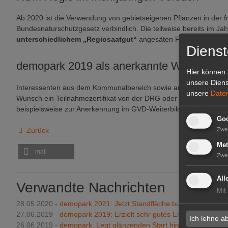
Ab 2020 ist die Verwendung von gebietseigenen Pflanzen in der fr
Bundesnaturschutzgesetz verbindlich. Die teilweise bereits im J
unterschiedlichem „Regiosaatgut“
angesäten Flächen zeigen 
Dienst
demopark 2019 als anerkannte Weiterbild
Hier können 
unsere Diens
Interessenten aus dem Kommunalbereich sowie aus dem Greenkee
unsere
Date
Wunsch ein Teilnahmezertifikat von der DRG oder dem Greenkee
beispielsweise zur Anerkennung im GVD-Weiterbildungsprogram
Goo
Zurück
Zwe
Met
mail
Zwe
All
Verwandte Nachrichten
Mit
28.05.2020 -
demopark 2021: Jetzt Standfläche buchen!
27.06.2019 -
demopark 2019: Erzielt sehr gutes Ergebnis
Ich lehne a
26.06.2019 -
demopark: Legt glänzenden Start hin