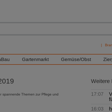
Bra
aBau
Gartenmarkt
Gemüse/Obst
Zie
2019
Weitere
17:07
V
er spannende Themen zur Pflege und
f
16:03
h