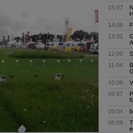
15:07
N
H
14:08
F
13:02
G
A
12:05
S
11:04
B
G
10:06
V
09:57
P
f
09:04
b
08:08
T
e