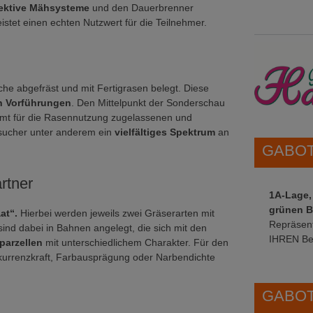
fektive Mähsysteme
und den Dauerbrenner
istet einen echten Nutzwert für die Teilnehmer.
he abgefräst und mit Fertigrasen belegt. Diese
en Vorführungen
. Den Mittelpunkt der Sonderschau
amt für die Rasennutzung zugelassenen und
esucher unter anderem ein
vielfältiges Spektrum
an
GABOT 
rtner
1A-Lage,
grünen B
at“.
Hierbei werden jeweils zwei Gräserarten mit
Repräsent
sind dabei in Bahnen angelegt, die sich mit den
IHREN Be
lparzellen
mit unterschiedlichem Charakter. Für den
kurrenzkraft, Farbausprägung oder Narbendichte
GABOT 