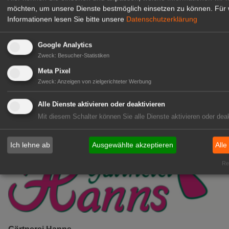
möchten, um unsere Dienste bestmöglich einsetzen zu können.
Für 
Kientzler Jungpflanzen GmbH
Informationen lesen Sie bitte unsere
Datenschutzerklärung
& Co KG
Gärtner im Zierpflanzenbau
Google Analytics
(Geselle/Meister/Techniker)
Zweck
:
Besucher-Statistiken
(m/w/d)
Meta Pixel
Gensingen
Zweck
:
Anzeigen von zielgerichteter Werbung
zur Stellenanzeige
Alle Dienste aktivieren oder deaktivieren
Mit diesem Schalter können Sie alle Dienste aktivieren oder deak
Ich lehne ab
Ausgewählte akzeptieren
Alle
Rea