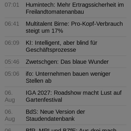
07:01
Humintech: Mehr Ertragssicherheit im
Freilandtomatenanbau
06:41
Multitalent Birne: Pro-Kopf-Verbrauch
steigt um 17%
06:09
KI: Intelligent, aber blind für
Geschäftsprozesse
05:46
Zwetschgen: Das blaue Wunder
05:06
ifo: Unternehmen bauen weniger
Stellen ab
06.
IGA 2027: Roadshow macht Lust auf
Aug
Gartenfestival
06.
BdS: Neue Version der
Aug
Staudendatenbank
06.
BfR, MRI und BZfE: Aus drei mach