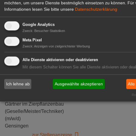
möchten, um unsere Dienste bestmöglich einsetzen zu können.
Für 
Informationen lesen Sie bitte unsere
Datenschutzerklärung
GABOT Top-Jobs
Google Analytics
Zweck
:
Besucher-Statistiken
Meta Pixel
Zweck
:
Anzeigen von zielgerichteter Werbung
Alle Dienste aktivieren oder deaktivieren
Mit diesem Schalter können Sie alle Dienste aktivieren oder deak
Ich lehne ab
Ausgewählte akzeptieren
Alle
Kientzler Jungpflanzen GmbH
Rea
& Co KG
Gärtner im Zierpflanzenbau
(Geselle/Meister/Techniker)
(m/w/d)
Gensingen
zur Stellenanzeige