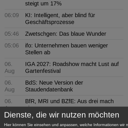
steigt um 17%
06:09
KI: Intelligent, aber blind für
Geschäftsprozesse
05:46
Zwetschgen: Das blaue Wunder
05:06
ifo: Unternehmen bauen weniger
Stellen ab
06.
IGA 2027: Roadshow macht Lust auf
Aug
Gartenfestival
06.
BdS: Neue Version der
Aug
Staudendatenbank
06.
BfR, MRI und BZfE: Aus drei mach
Aug
eins
Dienste, die wir nutzen möchten
06.
Philadelphia: 55. Fleuroselect-
Hier können Sie einsehen und anpassen, welche Informationen wir 
Aug
Convention