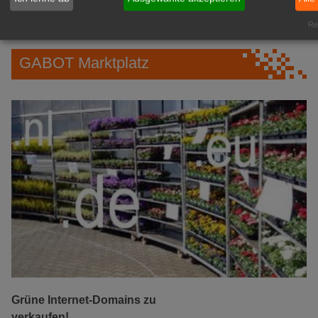
zur Anzeige
Rea
GABOT Marktplatz
Grüne Internet-Domains zu
verkaufen!