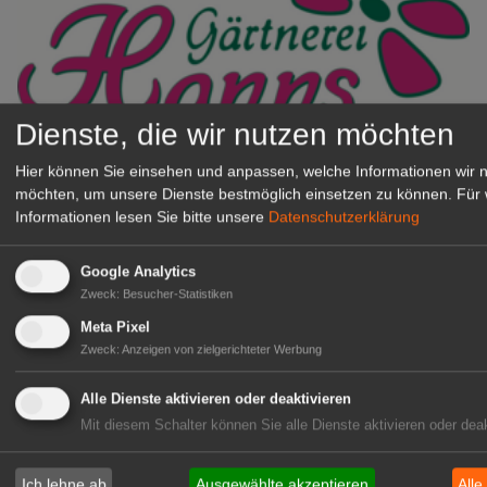
Dienste, die wir nutzen möchten
Gärtnerei Hanns
Hier können Sie einsehen und anpassen, welche Informationen wir 
Mitarbeiter (m/w/d) für unsere
möchten, um unsere Dienste bestmöglich einsetzen zu können.
Für 
Logistikhalle
Informationen lesen Sie bitte unsere
Datenschutzerklärung
Herongen
zur Stellenanzeige
Google Analytics
Zweck
:
Besucher-Statistiken
Meta Pixel
GABOT Immobilienangebote
Zweck
:
Anzeigen von zielgerichteter Werbung
Alle Dienste aktivieren oder deaktivieren
1A-Lage, ihre Chance in der
Mit diesem Schalter können Sie alle Dienste aktivieren oder deak
grünen Branche
Repräsentative Immobilie für
Ich lehne ab
Ausgewählte akzeptieren
Alle
IHREN Betrieb!