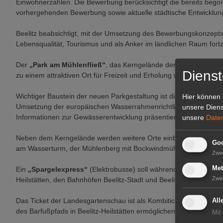
Einwohnerzahlen. Die Bewerbung berücksichtigt die bereits be
vorhergehenden Bewerbung sowie aktuelle städtische Entwicklunge
Beelitz beabsichtigt, mit der Umsetzung des Bewerbungskonzepts 
Lebensqualität, Tourismus und als Anker im ländlichen Raum fort
Der
„Park am Mühlenfließ“
, das Kerngelände der LAGA, grenzt u
Dienst
zu einem attraktiven Ort für Freizeit und Erholung werden.
Wichtiger Baustein der neuen Parkgestaltung ist die Wiederöffnun
Hier können 
Umsetzung der europäischen Wasserrahmenrichtlinie ist. Im Rah
unsere Diens
Informationen zur Gewässerentwicklung präsentiert werden.
unsere
Date
Neben dem Kerngelände werden weitere Orte einbezogen: Beelitz-
Goo
am Wasserturm, der Mühlenberg mit Bockwindmühle sowie die Bu
Zwe
Met
Ein
„Spargelexpress“
(Elektrobusse) soll während der LAGA als 
Zwe
Heilstätten, den Bahnhöfen Beelitz-Stadt und Beelitz-Heilstätten
Das Ticket der Landesgartenschau ist als Kombiticket vorgeseh
All
des Barfußpfads in Beelitz-Heilstätten ermöglichen wird.
Mit