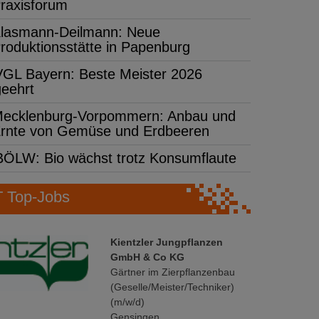
raxisforum
lasmann-Deilmann: Neue
roduktionsstätte in Papenburg
VGL Bayern: Beste Meister 2026
geehrt
ecklenburg-Vorpommern: Anbau und
rnte von Gemüse und Erdbeeren
BÖLW: Bio wächst trotz Konsumflaute
Top-Jobs
Kientzler Jungpflanzen
GmbH & Co KG
Gärtner im Zierpflanzenbau
(Geselle/Meister/Techniker)
(m/w/d)
Gensingen