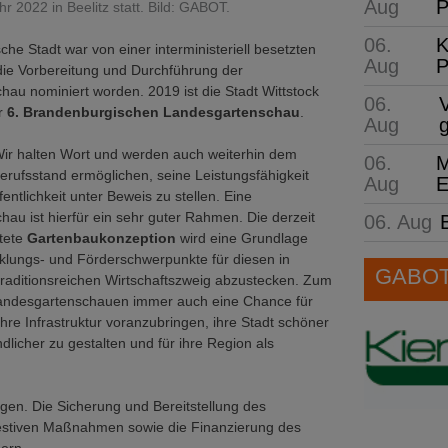
Aug
P
 2022 in Beelitz statt. Bild: GABOT.
06.
K
che Stadt war von einer interministeriell besetzten
Aug
P
die Vorbereitung und Durchführung der
au nominiert worden. 2019 ist die Stadt Wittstock
06.
r
6. Brandenburgischen Landesgartenschau
.
Aug
Wir halten Wort und werden auch weiterhin dem
06.
M
erufsstand ermöglichen, seine Leistungsfähigkeit
Aug
E
fentlichkeit unter Beweis zu stellen. Eine
au ist hierfür ein sehr guter Rahmen. Die derzeit
06. Aug
itete
Gartenbaukonzeption
wird eine Grundlage
klungs- und Förderschwerpunkte für diesen in
GABOT 
raditionsreichen Wirtschaftszweig abzustecken. Zum
andesgartenschauen immer auch eine Chance für
ihre Infrastruktur voranzubringen, ihre Stadt schöner
dlicher zu gestalten und für ihre Region als
igen. Die Sicherung und Bereitstellung des
nvestiven Maßnahmen sowie die Finanzierung des