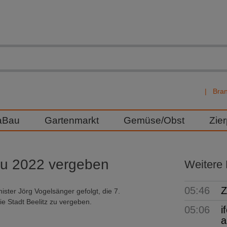
Bra
aBau
Gartenmarkt
Gemüse/Obst
Zie
u 2022 vergeben
Weitere
05:46
Z
ster Jörg Vogelsänger gefolgt, die 7.
 Stadt Beelitz zu vergeben.
05:06
i
a