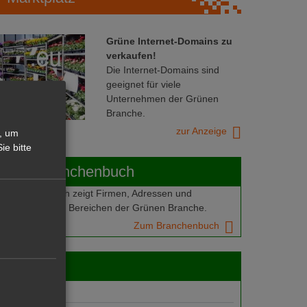
Grüne Internet-Domains zu
verkaufen!
Die Internet-Domains sind
geeignet für viele
Unternehmen der Grünen
Branche.
zur Anzeige
, um
ie bitte
ABOT-Branchenbuch
Branchenbuch zeigt Firmen, Adressen und
mern aus allen Bereichen der Grünen Branche.
Zum Branchenbuch
 jobs
gebote