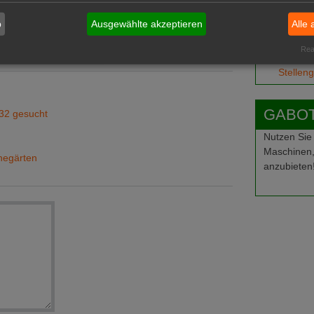
Job-Ge
b
Ausgewählte akzeptieren
Alle 
Ausbild
Stellen
Real
Stellen
GABOT-
32 gesucht
Nutzen Sie
Maschinen,
chegärten
anzubieten