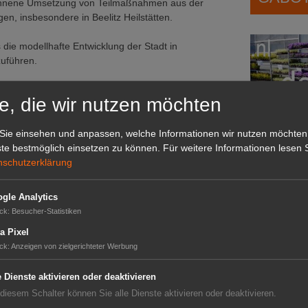
gonnene Umsetzung von Teilmaßnahmen aus der
n, insbesondere in Beelitz Heilstätten.
die modellhafte Entwicklung der Stadt in
zuführen.
nmittelbar an die Altstadt. Der Park soll noch mehr
e, die wir nutzen möchten
g des Mühlenfließes, die übrigens auch Beitrag zur
Sie einsehen und anpassen, welche Informationen wir nutzen möchten
men der LAGA können hier beispielhaft
te bestmöglich einsetzen zu können.
Für weitere Informationen lesen S
nschutzerklärung
Das G
Heilstätten, die umliegenden Spargelhöfe, der Park
Das GABOT-
gle Analytics
llenwiese.
Telefonnum
ck
:
Besucher-Statistiken
a Pixel
kostenloser Shuttle das LAGA-Gelände mit Beelitz-
ck
:
Anzeigen von zielgerichteter Werbung
 sowie Spargelerlebnishöfe der Region verbinden.
GABOT
en, das auch einen Besuch des Baumkronenpfads und
e Dienste aktivieren oder deaktivieren
Job-An
 diesem Schalter können Sie alle Dienste aktivieren oder deaktivieren.