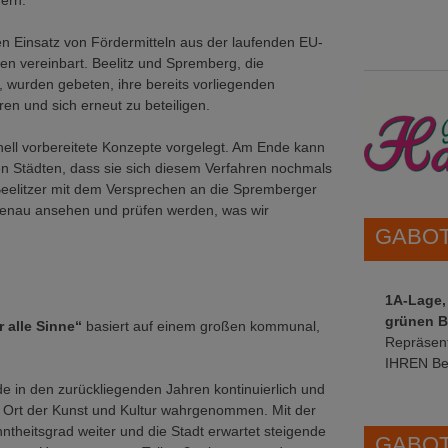
ern.
en Einsatz von Fördermitteln aus der laufenden EU-
n vereinbart. Beelitz und Spremberg, die
, wurden gebeten, ihre bereits vorliegenden
en und sich erneut zu beteiligen.
nell vorbereitete Konzepte vorgelegt. Am Ende kann
en Städten, dass sie sich diesem Verfahren nochmals
Beelitzer mit dem Versprechen an die Spremberger
 genau ansehen und prüfen werden, was wir
GABOT 
1A-Lage,
grünen B
r alle Sinne“
basiert auf einem großen kommunal,
Repräsent
IHREN Be
rde in den zurückliegenden Jahren kontinuierlich und
ls Ort der Kunst und Kultur wahrgenommen. Mit der
ntheitsgrad weiter und die Stadt erwartet steigende
GABOT 