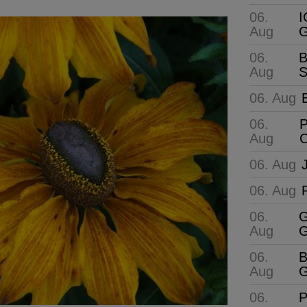
06.
I
Aug
G
06.
B
Aug
S
06. Aug
06.
P
Aug
C
06. Aug
06. Aug
06.
G
Aug
G
06.
B
Aug
G
06.
P