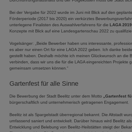
Durchführungshaushalts und der Folgekosten muss die Stadt sich
Bei der Vergabe für 2022 wurde im Juni mit Blick auf den geplant
Förderperiode (2017 bis 2020) ein verkürztes Bewerbungsverfahre
unterlegene Finalisten des Auswahlverfahrens für die
LAGA 2019
Konzepte mit Blick auf eine Landesgartenschau 2022 zu qualifizier
Vogelsänger: „Beide Bewerber haben uns interessante, professio
es aber nur einen Ort für eine LAGA 2022 geben. Ich danke beid
gestellt haben. Deshalb möchte ich meinen Glückwunsch an die 
verbinden, dass wir uns die für die LAGA eingereichten Projekte
gemeinsam umsetzen können.“
Gartenfest für alle Sinne
Die Bewerbung der Stadt Beelitz unter dem Motto
„Gartenfest fü
bürgerschaftlich und unternehmerisch getragenen Engagement.
Beelitz ist als Spargelstadt überregional bekannt. Die Altstadt wu
umfassend saniert und entwickelt. Darüber hinaus wird Beelitz a
Entwicklung und Belebung von Beelitz-Heilstätten steigt der Bekan