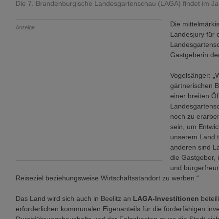
Die 7. Brandenburgische Landesgartenschau (LAGA) findet im Jahr
Die mittelmärkis
Anzeige
Landesjury für 
Landesgartensch
Gastgeberin de
Vogelsänger: „
gärtnerischen B
einer breiten Öf
Landesgartensch
noch zu erarbe
sein, um Entwic
unserem Land t
anderen sind L
die Gastgeber, 
und bürgerfreun
Reiseziel beziehungsweise Wirtschaftsstandort zu werben.“
Das Land wird sich auch in Beelitz an
LAGA-Investitionen
beteil
erforderlichen kommunalen Eigenanteils für die förderfähigen i