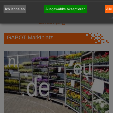
grünen Branche
Repräsentative Immobilie für
Ich lehne ab
Ausgewählte akzeptieren
Alle
IHREN Betrieb!
Rea
zur Anzeige
GABOT Marktplatz