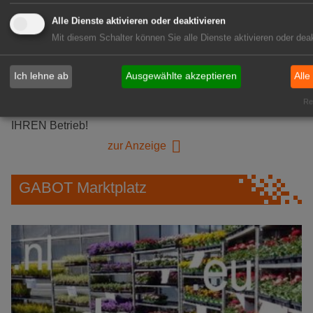
Alle Dienste aktivieren oder deaktivieren
GABOT Immobilienangebote
Mit diesem Schalter können Sie alle Dienste aktivieren oder deak
1A-Lage, ihre Chance in der
Ich lehne ab
Ausgewählte akzeptieren
Alle
grünen Branche
Rea
Repräsentative Immobilie für
IHREN Betrieb!
zur Anzeige
GABOT Marktplatz