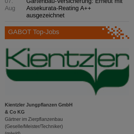
07.
Gartenbau-Versicherung: Erneut mit
Aug
Assekurata-Reating A++
ausgezeichnet
GABOT Top-Jobs
Kientzler Jungpflanzen GmbH
& Co KG
Gärtner im Zierpflanzenbau
(Geselle/Meister/Techniker)
(m/w/d)