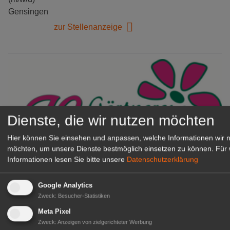
Gensingen
zur Stellenanzeige
Dienste, die wir nutzen möchten
Hier können Sie einsehen und anpassen, welche Informationen wir 
möchten, um unsere Dienste bestmöglich einsetzen zu können.
Für 
Informationen lesen Sie bitte unsere
Datenschutzerklärung
Gärtnerei Hanns
Mitarbeiter (m/w/d) für unsere
Google Analytics
Logistikhalle
Zweck
:
Besucher-Statistiken
Herongen
Meta Pixel
zur Stellenanzeige
Zweck
:
Anzeigen von zielgerichteter Werbung