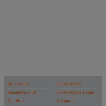
Baumschule
HORTIVISION
Floristik/Friedhof
HORTIVISION Trends
GaLaBau
Naturportal