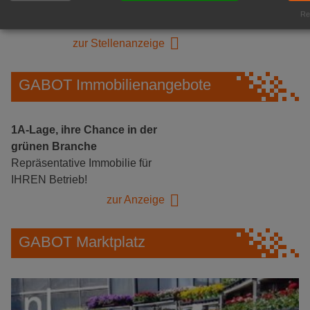
Logistikhalle
Rea
Herongen
zur Stellenanzeige
GABOT Immobilienangebote
1A-Lage, ihre Chance in der
grünen Branche
Repräsentative Immobilie für
IHREN Betrieb!
zur Anzeige
GABOT Marktplatz