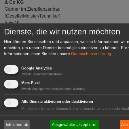
& Co KG
Gärtner im Zierpflanzenbau
(Geselle/Meister/Techniker)
(m/w/d)
Dienste, die wir nutzen möchten
Gensingen
zur Stellenanzeige
Hier können Sie einsehen und anpassen, welche Informationen wir 
möchten, um unsere Dienste bestmöglich einsetzen zu können.
Für 
Informationen lesen Sie bitte unsere
Datenschutzerklärung
Google Analytics
Zweck
:
Besucher-Statistiken
Meta Pixel
Zweck
:
Anzeigen von zielgerichteter Werbung
Alle Dienste aktivieren oder deaktivieren
Mit diesem Schalter können Sie alle Dienste aktivieren oder deak
Gärtnerei Hanns
Ich lehne ab
Ausgewählte akzeptieren
Alle
Mitarbeiter (m/w/d) für unsere