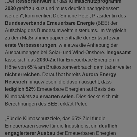
„Der
Ressortentwurf
für das
Klimaschutzprogramm
2030
greift zu kurz und muss deutlich nachgebessert
werden“, kommentiert Dr. Simone Peter, Präsidentin des
Bundesverbands Erneuerbare Energie
(BEE) den
Aufschlag des Bundesumweltministeriums. Im Vergleich
zu dem Maßnahmenpapier enthalte der Entwurf zwar
erste Verbesserungen
, wie etwa die Anhebung der
Ausbaumengen bei Solar- und Wind-Onshore.
Insgesamt
lasse sich das
2030-Ziel
für Erneuerbare Energien in
Höhe von 65% am Bruttostromverbrauch damit aber weiter
nicht erreichen
. Darauf hat bereits
Aurora Energy
Research
hingewiesen, die davon ausgeht, dass
lediglich 52%
Erneuerbare Energien auf Basis des
Klimapakets
zu erwarten seien
. Dies decke sich mit
Berechnungen des BEE, erklärt Peter.
„Für die Klimaschutzziele, das 65% Ziel für die
Erneuerbaren sowie für die Industrie ist ein
deutlich
engagierterer Ausbau
der Erneuerbaren Energien