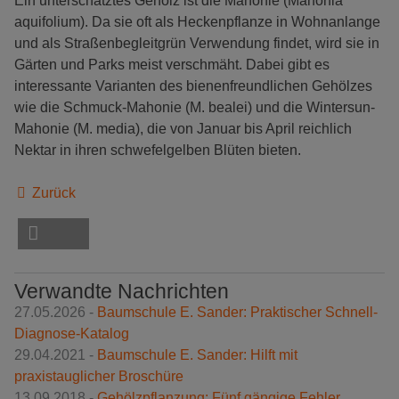
Ein unterschätztes Gehölz ist die Mahonie (Mahonia
aquifolium). Da sie oft als Heckenpflanze in Wohnanlange
und als Straßenbegleitgrün Verwendung findet, wird sie in
Gärten und Parks meist verschmäht. Dabei gibt es
interessante Varianten des bienenfreundlichen Gehölzes
wie die Schmuck-Mahonie (M. bealei) und die Wintersun-
Mahonie (M. media), die von Januar bis April reichlich
Nektar in ihren schwefelgelben Blüten bieten.
Zurück
Verwandte Nachrichten
27.05.2026 -
Baumschule E. Sander: Praktischer Schnell-
Diagnose-Katalog
29.04.2021 -
Baumschule E. Sander: Hilft mit
praxistauglicher Broschüre
13.09.2018 -
Gehölzpflanzung: Fünf gängige Fehler