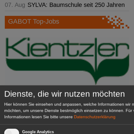
07. Aug
SYLVA: Baumschule seit 250 Jahren
GABOT Top-Jobs
Dienste, die wir nutzen möchten
Kientzler Jungpflanzen GmbH
& Co KG
Hier können Sie einsehen und anpassen, welche Informationen wir 
Gärtner im Zierpflanzenbau
möchten, um unsere Dienste bestmöglich einsetzen zu können.
Für 
(Geselle/Meister/Techniker)
Informationen lesen Sie bitte unsere
Datenschutzerklärung
(m/w/d)
Gensingen
Google Analytics