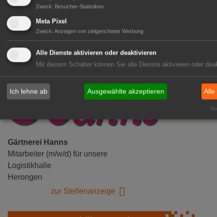
Zweck
:
Besucher-Statistiken
zur Stellenanzeige
Meta Pixel
Zweck
:
Anzeigen von zielgerichteter Werbung
Alle Dienste aktivieren oder deaktivieren
Mit diesem Schalter können Sie alle Dienste aktivieren oder deak
Ich lehne ab
Ausgewählte akzeptieren
Alle
Rea
Gärtnerei Hanns
Mitarbeiter (m/w/d) für unsere
Logistikhalle
Herongen
zur Stellenanzeige