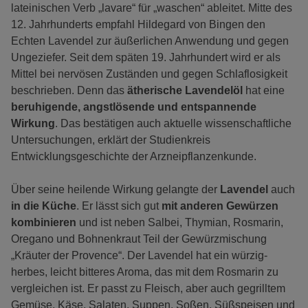
lateinischen Verb „lavare“ für „waschen“ ableitet. Mitte des
12. Jahrhunderts empfahl Hildegard von Bingen den
Echten Lavendel zur äußerlichen Anwendung und gegen
Ungeziefer. Seit dem späten 19. Jahrhundert wird er als
Mittel bei nervösen Zuständen und gegen Schlaflosigkeit
beschrieben. Denn das
ätherische Lavendelöl
hat eine
beruhigende, angstlösende und entspannende
Wirkung
. Das bestätigen auch aktuelle wissenschaftliche
Untersuchungen, erklärt der Studienkreis
Entwicklungsgeschichte der Arzneipflanzenkunde.
Über seine heilende Wirkung gelangte der
Lavendel
auch
in die Küche
. Er lässt sich gut
mit anderen Gewürzen
kombinieren
und ist neben Salbei, Thymian, Rosmarin,
Oregano und Bohnenkraut Teil der Gewürzmischung
„Kräuter der Provence“. Der Lavendel hat ein würzig-
herbes, leicht bitteres Aroma, das mit dem Rosmarin zu
vergleichen ist. Er passt zu Fleisch, aber auch gegrilltem
Gemüse, Käse, Salaten, Suppen, Soßen, Süßspeisen und