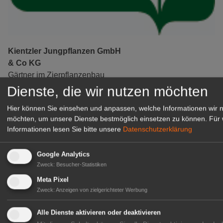
Kientzler Jungpflanzen GmbH
& Co KG
Gärtner im Zierpflanzenbau
(Geselle/Meister/Techniker)
Dienste, die wir nutzen möchten
(m/w/d)
Hier können Sie einsehen und anpassen, welche Informationen wir 
Gensingen
möchten, um unsere Dienste bestmöglich einsetzen zu können.
Für 
zur Stellenanzeige
Informationen lesen Sie bitte unsere
Datenschutzerklärung
Google Analytics
Zweck
:
Besucher-Statistiken
Meta Pixel
Zweck
:
Anzeigen von zielgerichteter Werbung
Alle Dienste aktivieren oder deaktivieren