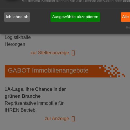
Mit diesem Schalter können Sie alle Dienste aktivieren oder deak
Ich lehne ab
Ausgewählte akzeptieren
Alle
Gärtnerei Hanns
Rea
Mitarbeiter (m/w/d) für unsere
Logistikhalle
Herongen
zur Stellenanzeige
GABOT Immobilienangebote
1A-Lage, ihre Chance in der
grünen Branche
Repräsentative Immobilie für
IHREN Betrieb!
zur Anzeige